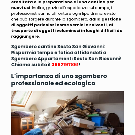
ereditata o la preparazione di una cantina per
nuovi usi
. Inoltre, grazie all’esperienza sul campo,
i
professionisti sanno affrontare ogni tipo di imprevisto
che può sorgere durante lo sgombero
,
dalla gestione
di oggetti pericolosi come vernici e solventi, al
trasporto di oggetti voluminosi in luoghi difficili da
raggiungere
.
Sgombero cantine Sesto San Giovanni:
Risparmia tempo e fatica affidandoti a
Sgombero Appartamenti Sesto San Giovanni!
Chiama subito il
3662197861
!
L’importanza di uno sgombero
professionale ed ecologico