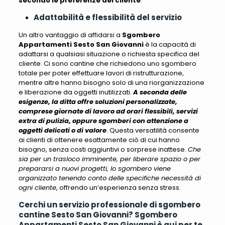
secondo le preferenze del cliente
.
Adattabilità e flessibilità del servizio
Un altro vantaggio di affidarsi a
Sgombero
Appartamenti Sesto San Giovanni
è la capacità di
adattarsi a qualsiasi situazione o richiesta specifica del
cliente
. Ci sono cantine che richiedono uno sgombero
totale per poter effettuare lavori di ristrutturazione,
mentre altre hanno bisogno solo di una riorganizzazione
e liberazione da oggetti inutilizzati.
A seconda delle
esigenze, la ditta offre soluzioni personalizzate,
comprese giornate di lavoro ad orari flessibili, servizi
extra di pulizia, oppure sgomberi con attenzione a
oggetti delicati o di valore
. Questa versatilità consente
ai clienti di ottenere esattamente ciò di cui hanno
bisogno, senza costi aggiuntivi o sorprese inattese.
Che
sia per un trasloco imminente, per liberare spazio o per
prepararsi a nuovi progetti, lo sgombero viene
organizzato tenendo conto delle specifiche necessità di
ogni cliente
, offrendo un’esperienza senza stress.
Cerchi un servizio professionale di sgombero
cantine Sesto San Giovanni? Sgombero
Appartamenti Sesto San Giovanni è qui per te.