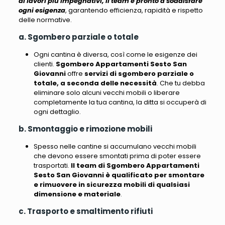
ai lavori più impegnativi, il team è pronto a soddisfare
ogni esigenza
, garantendo efficienza, rapidità e rispetto
delle normative.
a. Sgombero parziale o totale
Ogni cantina è diversa, così come le esigenze dei
clienti.
Sgombero Appartamenti Sesto San
Giovanni
offre
servizi di sgombero parziale o
totale, a seconda delle necessità
. Che tu debba
eliminare solo alcuni vecchi mobili o liberare
completamente la tua cantina, la ditta si occuperà di
ogni dettaglio.
b. Smontaggio e rimozione mobili
Spesso nelle cantine si accumulano vecchi mobili
che devono essere smontati prima di poter essere
trasportati.
Il team di Sgombero Appartamenti
Sesto San Giovanni è qualificato per smontare
e rimuovere in sicurezza mobili di qualsiasi
dimensione e materiale
.
c. Trasporto e smaltimento rifiuti