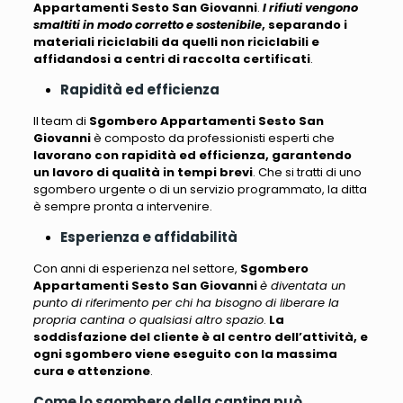
Appartamenti Sesto San Giovanni
.
I rifiuti vengono
smaltiti in modo corretto e sostenibile
, separando i
materiali riciclabili da quelli non riciclabili e
affidandosi a centri di raccolta certificati
.
Rapidità ed efficienza
Il team di
Sgombero Appartamenti Sesto San
Giovanni
è composto da professionisti esperti che
lavorano con rapidità ed efficienza, garantendo
un lavoro di qualità in tempi brevi
. Che si tratti di uno
sgombero urgente o di un servizio programmato, la ditta
è sempre pronta a intervenire.
Esperienza e affidabilità
Con anni di esperienza nel settore,
Sgombero
Appartamenti Sesto San Giovanni
è diventata un
punto di riferimento per chi ha bisogno di liberare la
propria cantina o qualsiasi altro spazio
.
La
soddisfazione del cliente è al centro dell’attività, e
ogni sgombero viene eseguito con la massima
cura e attenzione
.
Come lo sgombero della cantina può