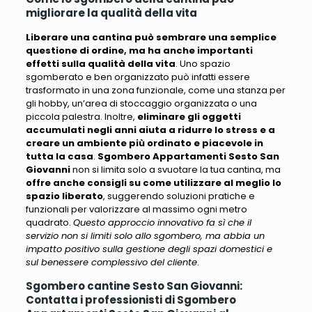
migliorare la qualità della vita
Liberare una cantina può sembrare una semplice
questione di ordine, ma ha anche importanti
effetti sulla qualità della vita
. Uno spazio
sgomberato e ben organizzato può infatti essere
trasformato in una zona funzionale, come una stanza per
gli hobby, un’area di stoccaggio organizzata o una
piccola palestra. Inoltre,
eliminare gli oggetti
accumulati negli anni aiuta a ridurre lo stress e a
creare un ambiente più ordinato e piacevole in
tutta la casa
.
Sgombero Appartamenti Sesto San
Giovanni
non si limita solo a svuotare la tua cantina, ma
offre anche consigli su come utilizzare al meglio lo
spazio liberato
, suggerendo soluzioni pratiche e
funzionali per valorizzare al massimo ogni metro
quadrato.
Questo approccio innovativo fa sì che il
servizio non si limiti solo allo sgombero, ma abbia un
impatto positivo sulla gestione degli spazi domestici e
sul benessere complessivo del cliente
.
Sgombero cantine Sesto San Giovanni:
Contatta i professionisti di Sgombero