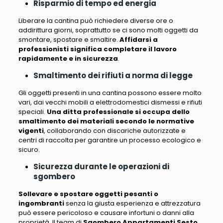
Risparmio di tempo ed energia
Liberare la cantina può richiedere diverse ore o
addirittura giorni, soprattutto se ci sono molti oggetti da
smontare, spostare e smaltire
.
Affidarsi a
professionisti significa completare il lavoro
rapidamente e in sicurezza
.
Smaltimento dei rifiuti a norma di legge
Gli oggetti presenti in una cantina possono essere molto
vari
, dai vecchi mobili a elettrodomestici dismessi e rifiuti
speciali.
Una ditta professionale si occupa dello
smaltimento dei materiali secondo le normative
vigenti
, collaborando con discariche autorizzate e
centri di raccolta per garantire un processo ecologico e
sicuro.
Sicurezza durante le operazioni di
sgombero
Sollevare e spostare oggetti pesanti o
ingombranti
senza la giusta esperienza e attrezzatura
può essere pericoloso e causare infortuni o danni alla
proprietà
. Il team di
Sgombero Appartamenti Sesto