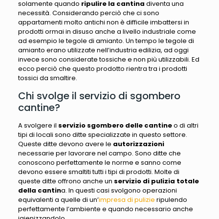
solamente quando
ripulire la cantina
diventa una
necessità. Considerando perciò che ci sono
appartamenti molto antichi non è difficile imbattersi in
prodotti ormai in disuso anche a livello industriale come
ad esempio le tegole di amianto. Un tempo le tegole di
amianto erano utilizzate nell’industria edilizia, ad oggi
invece sono considerate tossiche e non più utilizzabili. Ed
ecco perciò che questo prodotto rientra tra i prodotti
tossici da smaltire.
Chi svolge il servizio di sgombero
cantine?
A svolgere il
servizio sgombero delle cantine
o di altri
tipi di locali sono ditte specializzate in questo settore.
Queste ditte devono avere le
autorizzazioni
necessarie per lavorare nel campo. Sono ditte che
conoscono perfettamente le norme e sanno come
devono essere smaltiti tutti i tipi di prodotti. Molte di
queste ditte offrono anche un
servizio di pulizia totale
della cantin
a. In questi casi svolgono operazioni
equivalenti a quelle di un’
impresa di pulizie
ripulendo
perfettamente l’ambiente e quando necessario anche
igienizzandolo.