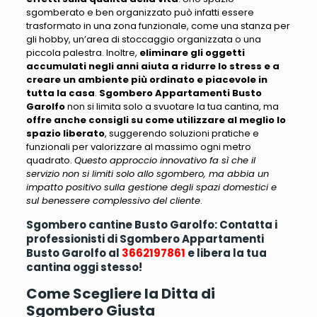
sgomberato e ben organizzato può infatti essere
trasformato in una zona funzionale, come una stanza per
gli hobby, un’area di stoccaggio organizzata o una
piccola palestra. Inoltre,
eliminare gli oggetti
accumulati negli anni aiuta a ridurre lo stress e a
creare un ambiente più ordinato e piacevole in
tutta la casa
.
Sgombero Appartamenti Busto
Garolfo
non si limita solo a svuotare la tua cantina, ma
offre anche consigli su come utilizzare al meglio lo
spazio liberato
, suggerendo soluzioni pratiche e
funzionali per valorizzare al massimo ogni metro
quadrato.
Questo approccio innovativo fa sì che il
servizio non si limiti solo allo sgombero, ma abbia un
impatto positivo sulla gestione degli spazi domestici e
sul benessere complessivo del cliente
.
Sgombero cantine Busto Garolfo: Contatta i
professionisti di Sgombero Appartamenti
Busto Garolfo al
3662197861
e libera la tua
cantina oggi stesso!
Come Scegliere la Ditta di
Sgombero Giusta