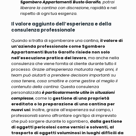
Sgombero Appartamenti Busto Garolfo
, potrai
liberare la cantina con discrezione
, rapidità e nel
rispetto di ogni tua esigenza.
Il valore aggiunto dell’esperienza e della
consulenza professionale
Quando si tratta di sgomberare una cantina,
il valore di
un’azienda professionale come Sgombero
Appartamenti Busto Garolfo risiede non solo
nell’esecuzione pratica del lavoro
, ma anche nella
consulenza che viene fornita al cliente durante tutto il
processo.
Grazie all’esperienza maturata negli anni, il
team può aiutarti a prendere decisioni importanti su
cosa tenere, cosa smaltire e come gestire al meglio il
contenuto della cantina
. Questa consulenza
personalizzata
è particolarmente utile in situazioni
complesse
, come la
gestione di una proprietà
ereditata o la preparazione di una cantina per
nuovi usi
. Inoltre, grazie all’esperienza sul campo,
i
professionisti sanno affrontare ogni tipo di imprevisto
che può sorgere durante lo sgombero
,
dalla gestione
di oggetti pericolosi come vernici e solventi, al
trasporto di oggetti voluminosi in luoghi difficili da