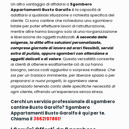
Un altro vantaggio di affidarsi a
Sgombero
Appartamenti Busto Garolfo
è la capacità di
adattarsi a qualsiasi situazione o richiesta specifica del
cliente
. Ci sono cantine che richiedono uno sgombero
totale per poter effettuare lavori di ristrutturazione,
mentre altre hanno bisogno solo di una riorganizzazione
e liberazione da oggetti inutilizzati.
A seconda delle
esigenze, la ditta offre soluzioni personalizzate,
comprese giornate di lavoro ad orari flessibili, servizi
extra di pulizia, oppure sgomberi con attenzione a
oggetti delicati o di valore
. Questa versatilità consente
ai clienti di ottenere esattamente ciò di cui hanno
bisogno, senza costi aggiuntivi o sorprese inattese.
Che
sia per un trasloco imminente, per liberare spazio o per
prepararsi a nuovi progetti, lo sgombero viene
organizzato tenendo conto delle specifiche necessità di
ogni cliente
, offrendo un’esperienza senza stress.
Cerchi un servizio professionale di sgombero
cantine Busto Garolfo? Sgombero
Appartamenti Busto Garolfo è qui per te.
Chiama il
3662197861
!