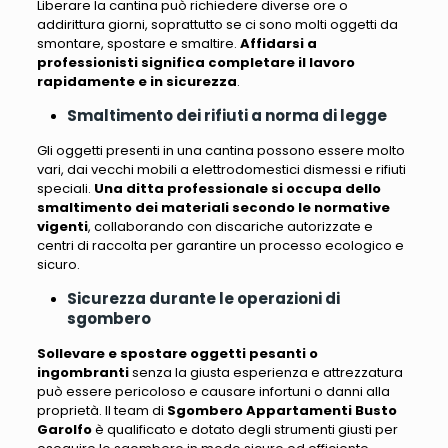
Liberare la cantina può richiedere diverse ore o
addirittura giorni, soprattutto se ci sono molti oggetti da
smontare, spostare e smaltire
.
Affidarsi a
professionisti significa completare il lavoro
rapidamente e in sicurezza
.
Smaltimento dei rifiuti a norma di legge
Gli oggetti presenti in una cantina possono essere molto
vari
, dai vecchi mobili a elettrodomestici dismessi e rifiuti
speciali.
Una ditta professionale si occupa dello
smaltimento dei materiali secondo le normative
vigenti
, collaborando con discariche autorizzate e
centri di raccolta per garantire un processo ecologico e
sicuro.
Sicurezza durante le operazioni di
sgombero
Sollevare e spostare oggetti pesanti o
ingombranti
senza la giusta esperienza e attrezzatura
può essere pericoloso e causare infortuni o danni alla
proprietà
. Il team di
Sgombero Appartamenti Busto
Garolfo
è qualificato e dotato degli strumenti giusti per