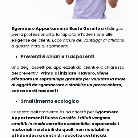
Sgombero Appartamenti Busto Garolfo
si distingue
per la professionalità, la rapidità e l’attenzione alle
esigenze dei clienti.
Ecco alcuni dei vantaggi di affidarsi
a questa ditta di sgombero
:
Preventivi chiari e trasparenti
Uno degli aspetti più apprezzati dai clienti è la chiarezza
dei preventivi.
Prima di iniziare il lavoro,
viene
effettuato un sopralluogo gratuito per valutare la mole
di oggetti da sgomberare e stabilire un prezzo chiaro
,
senza costi nascosti
.
Smaltimento ecologico
Il rispetto dell’ambiente è una priorità per
Sgombero
Appartamenti Busto Garolfo
.
I rifiuti vengono
smaltiti in modo corretto e sostenibile
, separando i
materiali riciclabili da quelli non riciclabili e
affidandosi a centri di raccolta certificati
.