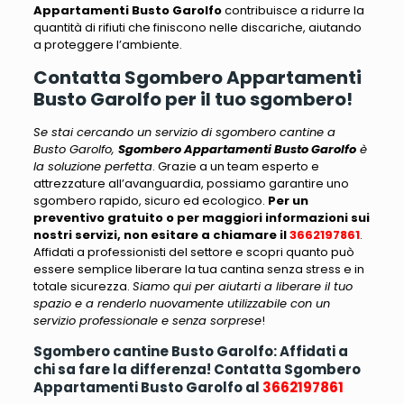
Appartamenti Busto Garolfo
contribuisce a ridurre la
quantità di rifiuti che finiscono nelle discariche
, aiutando
a proteggere l’ambiente.
Contatta Sgombero Appartamenti
Busto Garolfo per il tuo sgombero!
Se stai cercando un servizio di sgombero cantine a
Busto Garolfo,
Sgombero Appartamenti Busto Garolfo
è
la soluzione perfetta
. Grazie a un team esperto e
attrezzature all’avanguardia, possiamo garantire uno
sgombero rapido, sicuro ed ecologico.
Per un
preventivo gratuito o per maggiori informazioni sui
nostri servizi, non esitare a chiamare il
3662197861
.
Affidati a professionisti del settore e scopri quanto può
essere semplice liberare la tua cantina senza stress e in
totale sicurezza.
Siamo qui per aiutarti a liberare il tuo
spazio e a renderlo nuovamente utilizzabile con un
servizio professionale e senza sorprese
!
Sgombero cantine Busto Garolfo: Affidati a
chi sa fare la differenza! Contatta Sgombero
Appartamenti Busto Garolfo al
3662197861