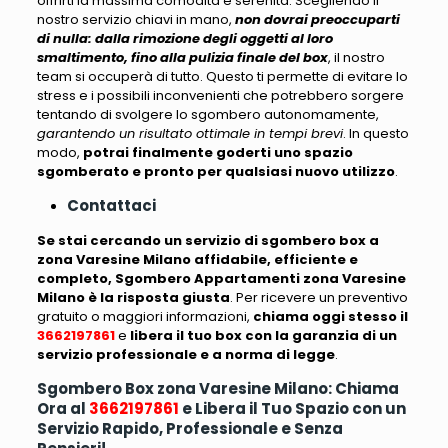
offrirti la massima comodità e serenità
. Scegliendo il
nostro servizio chiavi in mano,
non dovrai preoccuparti
di nulla: dalla rimozione degli oggetti al loro
smaltimento, fino alla pulizia finale del box
, il nostro
team si occuperà di tutto. Questo ti permette di evitare lo
stress e i possibili inconvenienti che potrebbero sorgere
tentando di svolgere lo sgombero autonomamente,
garantendo un risultato ottimale in tempi brevi
. In questo
modo,
potrai finalmente goderti uno spazio
sgomberato e pronto per qualsiasi nuovo utilizzo
.
Contattaci
Se stai cercando un servizio di sgombero box a
zona Varesine Milano affidabile, efficiente e
completo, Sgombero Appartamenti zona Varesine
Milano è la risposta giusta
. Per ricevere un preventivo
gratuito o maggiori informazioni,
chiama oggi stesso il
3662197861
e
libera il tuo box con la garanzia di un
servizio professionale e a norma di legge
.
Sgombero Box zona Varesine Milano: Chiama
Ora al
3662197861
e Libera il Tuo Spazio con un
Servizio Rapido, Professionale e Senza