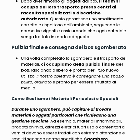
Dopo aver rimosso gli oggetti dal box,
il team si
occupa del loro trasporto presso centri di
raccolta specializzati o discariche
autorizzate
. Questo garantisce uno smaltimento
corretto e rispettoso dell’ambiente,
seguendo le
normative vigenti e assicurando che ogni materiale
venga trattato in modo adeguato
.
Pulizia finale e consegna del box sgomberato
Una volta completato lo sgombero e il trasporto dei
materiali,
ci occupiamo della pulizia finale del
box
, lasciandolo libero e pronto per il tuo nuovo
utilizzo.
Il nostro obiettivo è consegnare uno spazio
pulito, ordinato
e pronto per essere sfruttato al
meglio.
Come Gestiamo i Materiali Pericolosi o Speciali
Durante uno sgombero, può capitare di trovare
materiali o oggetti particolari che richiedono una
gestione speciale
. Ad esempio,
materiali infiammabili,
prodotti chimici, attrezzi elettrici fuori uso o contenitori di
vernici
devono essere trattati con estrema attenzione e
smaltiti secondo norme specifiche.
Sgombero