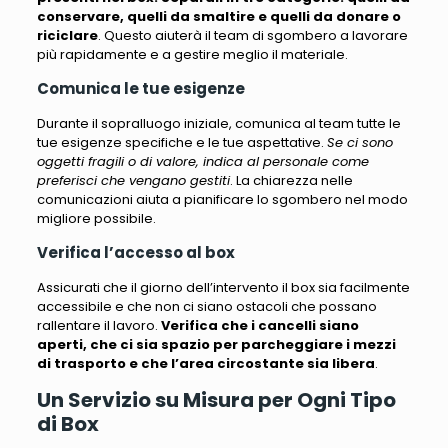
conservare, quelli da smaltire e quelli da donare o
riciclare
. Questo aiuterà il team di sgombero a lavorare
più rapidamente e a gestire meglio il materiale.
Comunica le tue esigenze
Durante il sopralluogo iniziale, comunica al team tutte le
tue esigenze specifiche e le tue aspettative.
Se ci sono
oggetti fragili o di valore, indica al personale come
preferisci che vengano gestiti
. La chiarezza nelle
comunicazioni aiuta a pianificare lo sgombero nel modo
migliore possibile.
Verifica l’accesso al box
Assicurati che il giorno dell’intervento il box sia facilmente
accessibile e che non ci siano ostacoli che possano
rallentare il lavoro.
Verifica che i cancelli siano
aperti, che ci sia spazio per parcheggiare i mezzi
di trasporto e che l’area circostante sia libera
.
Un Servizio su Misura per Ogni Tipo
di Box