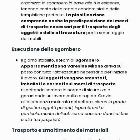
organizza lo sgombero in base alle tue esigenze
,
tenendo conto delle regole condominiali e delle
tempistiche preferite.
La pianificazione
comprende anche la predisposizione dei mezzi
di trasporto necessari per il trasporto degli
oggetti e delle attrezzature
per lo smontaggio
dei mobili.
Esecuzione dello sgombero
Il giorno stabilito, il team di
Sgombero
Appartamenti zona Varesine Milano
arriva sul
posto con tutta l’attrezzatura necessaria per iniziare
il lavoro.
Gli oggetti vengono smontati,
imballati e caricati sui mezzi di trasporto
,
rispettando sempre le norme di sicurezza e
garantendo un lavoro pulito e rapido. Grazie
all’esperienza maturata nel settore,
siamo in grado
di gestire oggetti pesanti, ingombranti o
particolarmente delicati senza causare danni al box
o alla tua proprietà
.
Trasporto e smaltimento dei materiali