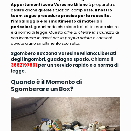
Appartamenti zona Varesine Milano
è preparata a
gestire anche queste situazioni complesse.
Il nostro
team segue procedure precise per la raccolta,
l’imballaggio e lo smaltimento di materiali
pericolosi
, garantendo che siano trattati in modo sicuro
e a norma di legge. Questo
offre al cliente la sicurezza di
non incorrere in rischi per la propria salute o sanzioni
dovute a uno smaltimento scorretto.
Sgombero Box zona Varesine Milano: Liberati
degli ingombri, guadagna spazio. Chiama il
3662197861
per un servizio rapido e a norma di
legge.
Quando è il Momento di
Sgomberare un Box?