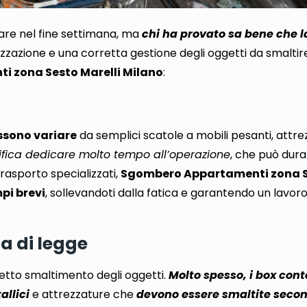
are nel fine settimana
, ma
chi ha provato sa bene che l
zzazione e una corretta gestione degli oggetti da smaltir
i zona Sesto Marelli Milano
:
ossono variare
da semplici scatole a mobili pesanti, attr
gnifica dedicare molto tempo all’operazione
, che può dura
trasporto specializzati,
Sgombero Appartamenti zona S
mpi brevi
, sollevandoti dalla fatica e garantendo un lavoro
a di legge
etto smaltimento degli oggetti.
Molto spesso, i box cont
allici
e attrezzature che
devono essere smaltite secon