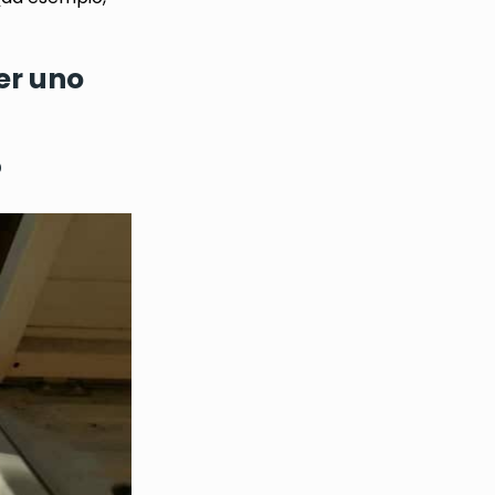
er uno
?