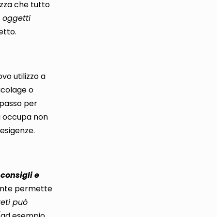
ezza che tutto
i oggetti
etto.
vo utilizzo a
ricolage o
o passo per
i occupa non
 esigenze.
consigli e
ente permette
reti può
(
ad esempio,