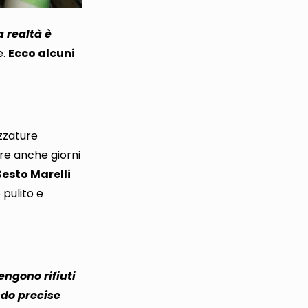
a realtà è
e
.
Ecco alcuni
ezzature
re anche giorni
esto Marelli
 pulito e
engono rifiuti
do precise