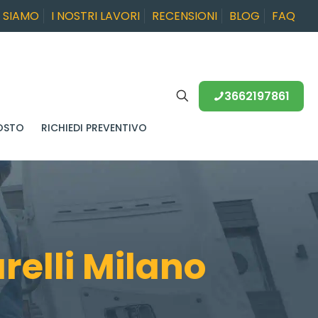
I SIAMO
I NOSTRI LAVORI
RECENSIONI
BLOG
FAQ
3662197861
OSTO
RICHIEDI PREVENTIVO
elli Milano