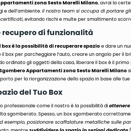
ppartamenti zona Sesto Marelli Milano
, avrai la cert
gi e dell’ambiente.
Il nostro team si occupa di portare gl
certificati
, evitando rischi e multe per smaltimento scorr
e recupero di funzionalità
box è la possibilità di recuperare spazio
e dare un nuo
 il box per parcheggiare l’auto, creare un angolo per il b
ordinato gli oggetti della casa, liberare il box è il prim
Sgombero Appartamenti zona Sesto Marelli Milano
s
orto per la riorganizzazione dello spazio in base alle tue
Spazio del Tuo Box
io professionale come il nostro è la possibilità di
ottenere 
lta sgomberato. Spesso, un box sgomberato correttam
d esempio, posizionare scaffalature metalliche sulle pa
nato
, mentre
suddividere lo spazio in sezioni dedicate