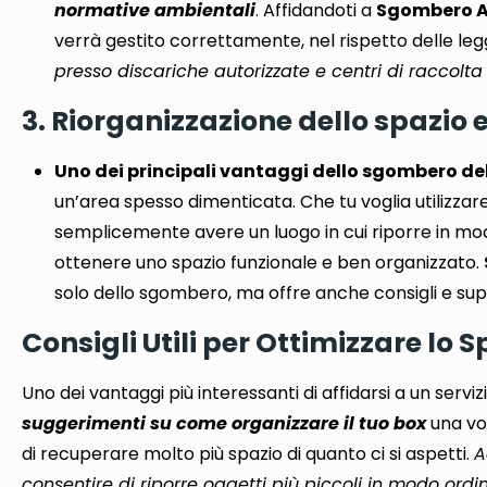
normative ambientali
. Affidandoti a
Sgombero A
verrà gestito correttamente, nel rispetto delle leg
presso discariche autorizzate e centri di raccolta 
3. Riorganizzazione dello spazio 
Uno dei principali vantaggi dello sgombero del 
un’area spesso dimenticata. Che tu voglia utilizzare
semplicemente avere un luogo in cui riporre in modo 
ottenere uno spazio funzionale e ben organizzato.
solo dello sgombero, ma offre anche consigli e supp
Consigli Utili per Ottimizzare lo 
Uno dei vantaggi più interessanti di affidarsi a un serviz
suggerimenti su come organizzare il tuo box
una vo
di recuperare molto più spazio di quanto ci si aspetti.
A
consentire di riporre oggetti più piccoli in modo ordi