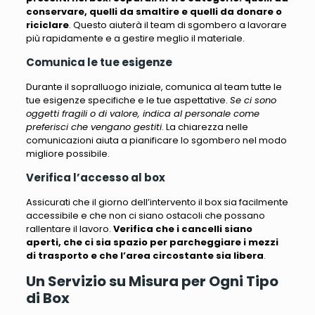
conservare, quelli da smaltire e quelli da donare o
riciclare
. Questo aiuterà il team di sgombero a lavorare
più rapidamente e a gestire meglio il materiale.
Comunica le tue esigenze
Durante il sopralluogo iniziale, comunica al team tutte le
tue esigenze specifiche e le tue aspettative.
Se ci sono
oggetti fragili o di valore, indica al personale come
preferisci che vengano gestiti
. La chiarezza nelle
comunicazioni aiuta a pianificare lo sgombero nel modo
migliore possibile.
Verifica l’accesso al box
Assicurati che il giorno dell’intervento il box sia facilmente
accessibile e che non ci siano ostacoli che possano
rallentare il lavoro.
Verifica che i cancelli siano
aperti, che ci sia spazio per parcheggiare i mezzi
di trasporto e che l’area circostante sia libera
.
Un Servizio su Misura per Ogni Tipo
di Box