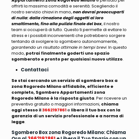
Appartamenti zona Rogoredo Milano
è pensato per
offrirti la massima comodità e serenità
. Scegliendo il
nostro servizio chiavi in mano,
non dovrai preoccuparti
di nulla: dalla rimozione degli oggetti al loro
smaltimento, fino alla pulizia finale del box
, il nostro
team si occuperà di tutto. Questo ti permette di evitare lo
stress e i possibili inconvenienti che potrebbero sorgere
tentando di svolgere lo sgombero autonomamente,
garantendo un risultato ottimale in tempi brevi
. In questo
modo,
potrai finalmente goderti uno spazio
sgomberato e pronto per qualsiasi nuovo utilizzo
.
Contattaci
Se stai cercando un servizio di sgombero box a
zona Rogoredo Milano affidabile, efficiente e
completo, Sgombero Appartamenti zona
Rogoredo Milano è la risposta giusta
. Per ricevere un
preventivo gratuito o maggiori informazioni,
chiama
oggi stesso il
3662197861
e
libera il tuo box con la
garanzia di un servizio professionale e a norma di
legge
.
Sgombero Box zona Rogoredo Milano: Chiama
Ora al
3662197861
e Libera il Tuo Spazio con un