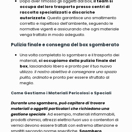
Dopo aver rimosso gli oggetti dal box,
il team si
occupa del loro trasporto presso centri di
raccolta specializzati o discariche
autorizzate
. Questo garantisce uno smaltimento
corretto e rispettoso dell’ambiente,
seguendo le
normative vigenti e assicurando che ogni materiale
venga trattato in modo adeguato
.
Pulizia finale e consegna del box sgomberato
Una volta completato lo sgombero e il trasporto dei
materiali,
ci occupiamo della pulizia finale del
box
, lasciandolo libero e pronto per il tuo nuovo
utilizzo.
Il nostro obiettivo è consegnare uno spazio
pulito, ordinato
e pronto per essere sfruttato al
meglio.
Come Gestiamo i Materiali Pericolosi o Speciali
Durante uno sgombero, può capitare di trovare
materiali o oggetti particolari che richiedono una
gestione speciale
. Ad esempio,
materiali infiammabili,
prodotti chimici, attrezzi elettrici fuori uso o contenitori di
vernici
devono essere trattati con estrema attenzione e
smaltiti secondo norme specifiche.
Sgombero