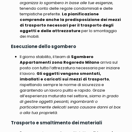
organizza lo sgombero in base alle tue esigenze
,
tenendo conto delle regole condominiali e delle
tempistiche preferite.
La pianificazione
comprende anche la predisposizione dei mezzi
di trasporto necessari per il trasporto degli
oggetti e delle attrezzature
per lo smontaggio
dei mobili.
Esecuzione dello sgombero
Il giorno stabilito, il team di
Sgombero
Appartamenti zona Rogoredo Milano
arriva sul
posto con tutta l’attrezzatura necessaria per iniziare
il lavoro.
Gli oggetti vengono smontati,
imballati e caricati sui mezzi di trasporto
,
rispettando sempre le norme di sicurezza e
garantendo un lavoro pulito e rapido. Grazie
all’esperienza maturata nel settore,
siamo in grado
di gestire oggetti pesanti, ingombranti o
particolarmente delicati senza causare danni al box
o alla tua proprietà
.
Trasporto e smaltimento dei materiali