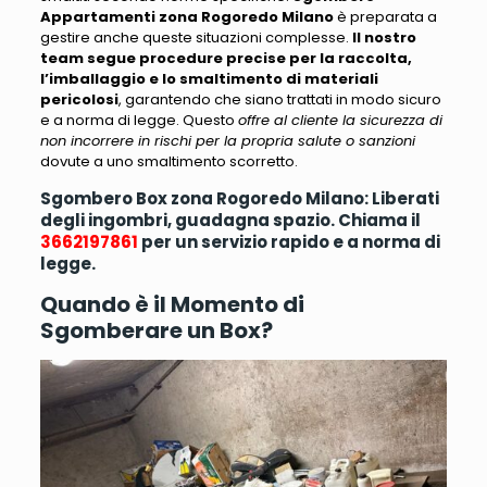
Appartamenti zona Rogoredo Milano
è preparata a
gestire anche queste situazioni complesse.
Il nostro
team segue procedure precise per la raccolta,
l’imballaggio e lo smaltimento di materiali
pericolosi
, garantendo che siano trattati in modo sicuro
e a norma di legge. Questo
offre al cliente la sicurezza di
non incorrere in rischi per la propria salute o sanzioni
dovute a uno smaltimento scorretto.
Sgombero Box zona Rogoredo Milano: Liberati
degli ingombri, guadagna spazio. Chiama il
3662197861
per un servizio rapido e a norma di
legge.
Quando è il Momento di
Sgomberare un Box?