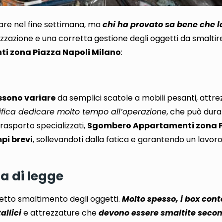
are nel fine settimana
, ma
chi ha provato sa bene che l
zzazione e una corretta gestione degli oggetti da smaltir
ti zona Piazza Napoli Milano
:
ossono variare
da semplici scatole a mobili pesanti, attr
gnifica dedicare molto tempo all’operazione
, che può dura
trasporto specializzati,
Sgombero Appartamenti zona P
mpi brevi
, sollevandoti dalla fatica e garantendo un lavoro
a di legge
etto smaltimento degli oggetti.
Molto spesso, i box cont
allici
e attrezzature che
devono essere smaltite secon