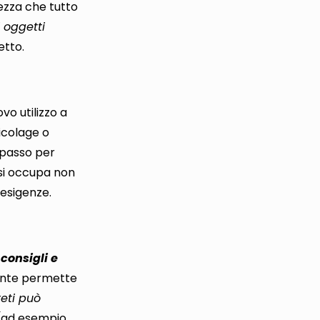
tezza che tutto
i oggetti
etto.
vo utilizzo a
ricolage o
o passo per
si occupa non
 esigenze.
consigli e
ente permette
reti può
(
ad esempio,