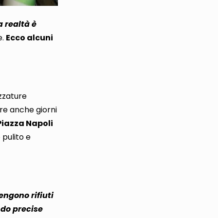
a realtà è
e
.
Ecco alcuni
ezzature
re anche giorni
iazza Napoli
 pulito e
engono rifiuti
do precise