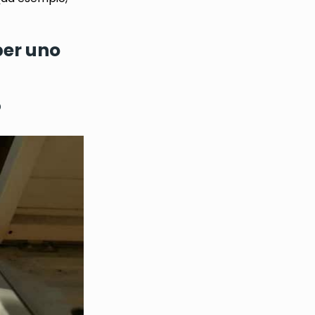
per uno
?