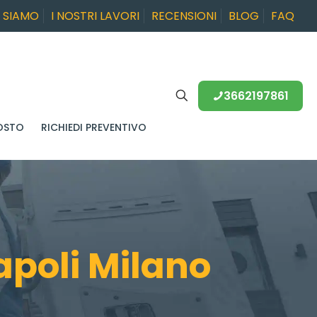
I SIAMO
I NOSTRI LAVORI
RECENSIONI
BLOG
FAQ
3662197861
OSTO
RICHIEDI PREVENTIVO
poli Milano