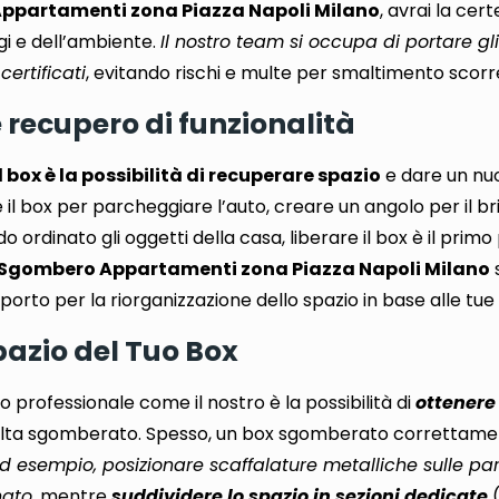
ppartamenti zona Piazza Napoli Milano
, avrai la cer
gi e dell’ambiente.
Il nostro team si occupa di portare gl
certificati
, evitando rischi e multe per smaltimento scorr
e recupero di funzionalità
box è la possibilità di recuperare spazio
e dare un nuo
 il box per parcheggiare l’auto, creare un angolo per il b
ordinato gli oggetti della casa, liberare il box è il prim
Sgombero Appartamenti zona Piazza Napoli Milano
orto per la riorganizzazione dello spazio in base alle tue
Spazio del Tuo Box
io professionale come il nostro è la possibilità di
ottenere 
lta sgomberato. Spesso, un box sgomberato correttam
d esempio, posizionare scaffalature metalliche sulle pa
nato
, mentre
suddividere lo spazio in sezioni dedicate