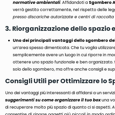
normative ambientali
. Affidandoti a
Sgombero A
verrà gestito correttamente, nel rispetto delle leg
presso discariche autorizzate e centri di raccolta 
3. Riorganizzazione dello spazio 
Uno dei principali vantaggi dello sgombero del 
un’area spesso dimenticata. Che tu voglia utilizzare
semplicemente avere un luogo in cui riporre in modo 
ottenere uno spazio funzionale e ben organizzato.
solo dello sgombero, ma offre anche consigli e supp
Consigli Utili per Ottimizzare lo 
Uno dei vantaggi più interessanti di affidarsi a un serviz
suggerimenti su come organizzare il tuo box
una vo
di recuperare molto più spazio di quanto ci si aspetti.
A
consentire di riporre oggetti più piccoli in modo ordi