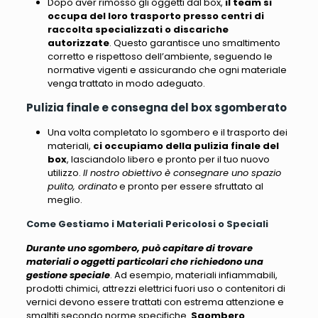
Dopo aver rimosso gli oggetti dal box,
il team si
occupa del loro trasporto presso centri di
raccolta specializzati o discariche
autorizzate
. Questo garantisce uno smaltimento
corretto e rispettoso dell’ambiente,
seguendo le
normative vigenti e assicurando che ogni materiale
venga trattato in modo adeguato
.
Pulizia finale e consegna del box sgomberato
Una volta completato lo sgombero e il trasporto dei
materiali,
ci occupiamo della pulizia finale del
box
, lasciandolo libero e pronto per il tuo nuovo
utilizzo.
Il nostro obiettivo è consegnare uno spazio
pulito, ordinato
e pronto per essere sfruttato al
meglio.
Come Gestiamo i Materiali Pericolosi o Speciali
Durante uno sgombero, può capitare di trovare
materiali o oggetti particolari che richiedono una
gestione speciale
. Ad esempio,
materiali infiammabili,
prodotti chimici, attrezzi elettrici fuori uso o contenitori di
vernici
devono essere trattati con estrema attenzione e
smaltiti secondo norme specifiche.
Sgombero