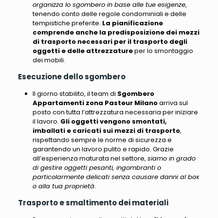
organizza lo sgombero in base alle tue esigenze
,
tenendo conto delle regole condominiali e delle
tempistiche preferite.
La pianificazione
comprende anche la predisposizione dei mezzi
di trasporto necessari per il trasporto degli
oggetti e delle attrezzature
per lo smontaggio
dei mobili.
Esecuzione dello sgombero
Il giorno stabilito, il team di
Sgombero
Appartamenti zona Pasteur Milano
arriva sul
posto con tutta l’attrezzatura necessaria per iniziare
il lavoro.
Gli oggetti vengono smontati,
imballati e caricati sui mezzi di trasporto
,
rispettando sempre le norme di sicurezza e
garantendo un lavoro pulito e rapido. Grazie
all’esperienza maturata nel settore,
siamo in grado
di gestire oggetti pesanti, ingombranti o
particolarmente delicati senza causare danni al box
o alla tua proprietà
.
Trasporto e smaltimento dei materiali