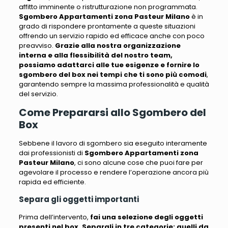
affitto imminente o ristrutturazione non programmata
.
Sgombero Appartamenti zona Pasteur Milano
è in
grado di rispondere prontamente a queste situazioni
offrendo un servizio rapido ed efficace anche con poco
preavviso.
Grazie alla nostra organizzazione
interna e alla flessibilità del nostro team,
possiamo adattarci alle tue esigenze e fornire lo
sgombero del box nei tempi che ti sono più comodi
,
garantendo sempre la massima professionalità e qualità
del servizio.
Come Prepararsi allo Sgombero del
Box
Sebbene il lavoro di sgombero sia eseguito interamente
dai professionisti di
Sgombero Appartamenti zona
Pasteur Milano
,
ci sono alcune cose che puoi fare per
agevolare il processo e rendere l’operazione ancora più
rapida ed efficiente
.
Separa gli oggetti importanti
Prima dell’intervento,
fai una selezione degli oggetti
presenti nel box. Separali in tre categorie: quelli da