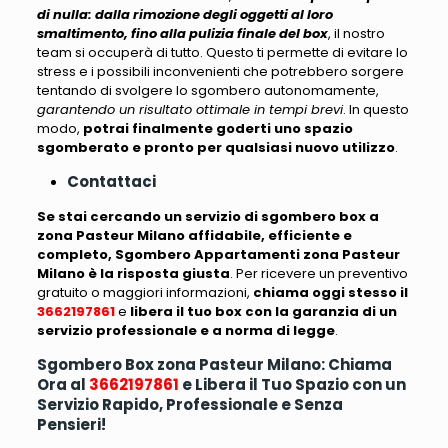
di nulla: dalla rimozione degli oggetti al loro
smaltimento, fino alla pulizia finale del box
, il nostro
team si occuperà di tutto. Questo ti permette di evitare lo
stress e i possibili inconvenienti che potrebbero sorgere
tentando di svolgere lo sgombero autonomamente,
garantendo un risultato ottimale in tempi brevi
. In questo
modo,
potrai finalmente goderti uno spazio
sgomberato e pronto per qualsiasi nuovo utilizzo
.
Contattaci
Se stai cercando un servizio di sgombero box a
zona Pasteur Milano affidabile, efficiente e
completo, Sgombero Appartamenti zona Pasteur
Milano è la risposta giusta
. Per ricevere un preventivo
gratuito o maggiori informazioni,
chiama oggi stesso il
3662197861
e
libera il tuo box con la garanzia di un
servizio professionale e a norma di legge
.
Sgombero Box zona Pasteur Milano: Chiama
Ora al
3662197861
e Libera il Tuo Spazio con un
Servizio Rapido, Professionale e Senza
Pensieri!