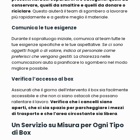
conservare, quelli da smaltire e quelli da donare o
riciclare
. Questo aiuterà il team di sgombero a lavorare
più rapidamente e a gestire meglio il materiale.
Comunica le tue esigenze
Durante il sopralluogo iniziale, comunica al team tutte le
tue esigenze specifiche e le tue aspettative.
Se ci sono
oggetti fragili o di valore, indica al personale come
preferisci che vengano gestiti
. La chiarezza nelle
comunicazioni aiuta a pianificare lo sgombero nel modo
migliore possibile.
Verifica l’accesso al box
Assicurati che il giorno dell’intervento il box sia facilmente
accessibile e che non ci siano ostacoli che possano
rallentare il lavoro.
Verifica che i cancelli siano
aperti, che ci sia spazio per parcheggiare i mezzi
di trasporto e che l’area circostante sia libera
.
Un Servizio su Misura per Ogni Tipo
di Box