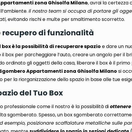
ppartamenti zona Ghisolfa Milano
, avrai la certezza
ell’ambiente.
Il nostro team si occupa di portare gli ogge
ati
, evitando rischi e multe per smaltimento scorretto.
e recupero di funzionalità
box è la possibilità di recuperare spazio
e dare un nuo
 il box per parcheggiare l’auto, creare un angolo per il b
ordinato gli oggetti della casa, liberare il box è il prim
Sgombero Appartamenti zona Ghisolfa Milano
si occ
per la riorganizzazione dello spazio in base alle tue esig
Spazio del Tuo Box
io professionale come il nostro è la possibilità di
ottenere 
lta sgomberato. Spesso, un box sgomberato correttam
d esempio, posizionare scaffalature metalliche sulle pa
nato
, mentre
suddividere lo spazio in sezioni dedicate