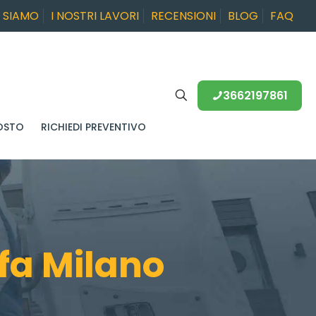
I SIAMO
I NOSTRI LAVORI
RECENSIONI
BLOG
FAQ
3662197861
OSTO
RICHIEDI PREVENTIVO
fa Milano