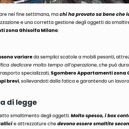
are nel fine settimana
, ma
chi ha provato sa bene che l
zzazione e una corretta gestione degli oggetti da smaltir
ti zona Ghisolfa Milano
:
ossono variare
da semplici scatole a mobili pesanti, attr
gnifica dedicare molto tempo all’operazione
, che può dura
trasporto specializzati,
Sgombero Appartamenti zona G
mpi brevi
, sollevandoti dalla fatica e garantendo un lavoro
a di legge
etto smaltimento degli oggetti.
Molto spesso, i box cont
allici
e attrezzature che
devono essere smaltite secon