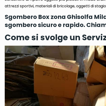
attrezzi sportivi, materiali di bricolage, oggetti di stagi
Sgombero Box zona Ghisolfa Milano
sgombero sicuro e rapido. Chiam
Come si svolge un Serviz