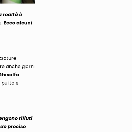
a realtà è
e
.
Ecco alcuni
ezzature
re anche giorni
hisolfa
 pulito e
engono rifiuti
do precise