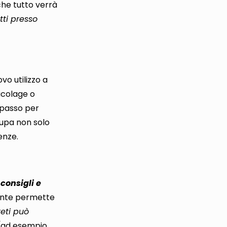
 che tutto verrà
tti presso
vo utilizzo a
ricolage o
o passo per
upa non solo
enze.
consigli e
ente permette
reti può
(
ad esempio,