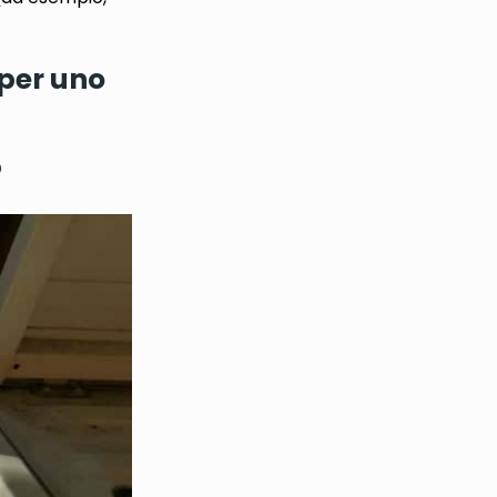
 per uno
?