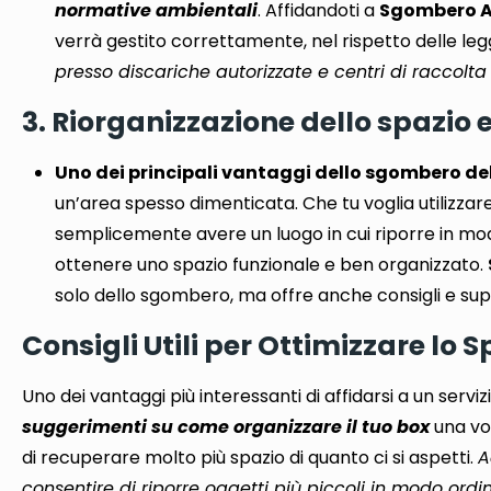
normative ambientali
. Affidandoti a
Sgombero A
verrà gestito correttamente, nel rispetto delle leg
presso discariche autorizzate e centri di raccolta 
3. Riorganizzazione dello spazio 
Uno dei principali vantaggi dello sgombero del 
un’area spesso dimenticata. Che tu voglia utilizzare
semplicemente avere un luogo in cui riporre in modo 
ottenere uno spazio funzionale e ben organizzato.
solo dello sgombero, ma offre anche consigli e supp
Consigli Utili per Ottimizzare lo 
Uno dei vantaggi più interessanti di affidarsi a un serviz
suggerimenti su come organizzare il tuo box
una vo
di recuperare molto più spazio di quanto ci si aspetti.
A
consentire di riporre oggetti più piccoli in modo ordi