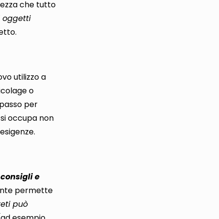
rtezza che tutto
i oggetti
etto.
vo utilizzo a
ricolage o
o passo per
si occupa non
 esigenze.
consigli e
ente permette
reti può
(
ad esempio,