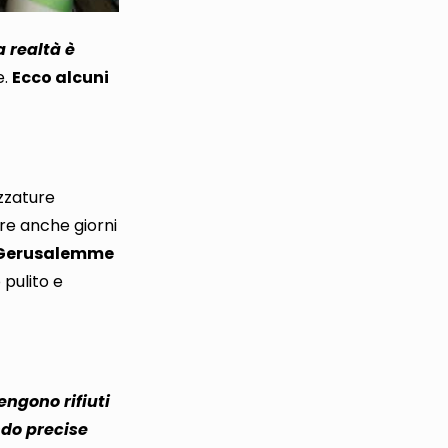
a realtà è
e
.
Ecco alcuni
ezzature
re anche giorni
 Gerusalemme
 pulito e
engono rifiuti
do precise