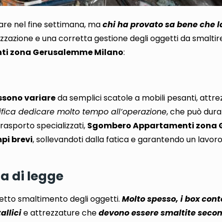
are nel fine settimana
, ma
chi ha provato sa bene che l
zzazione e una corretta gestione degli oggetti da smaltir
nti zona Gerusalemme Milano
:
ossono variare
da semplici scatole a mobili pesanti, attr
gnifica dedicare molto tempo all’operazione
, che può dura
trasporto specializzati,
Sgombero Appartamenti zona
mpi brevi
, sollevandoti dalla fatica e garantendo un lavoro
a di legge
etto smaltimento degli oggetti.
Molto spesso, i box cont
allici
e attrezzature che
devono essere smaltite secon