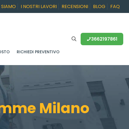
I SIAMO
I NOSTRI LAVORI
RECENSIONI
BLOG
FAQ
3662197861
OSTO
RICHIEDI PREVENTIVO
emme Milano