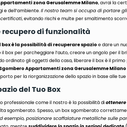
ppartamenti zona Gerusalemme Milano
, avrai la ce
gi e dell’ambiente.
Il nostro team si occupa di portare gl
certificati
, evitando rischi e multe per smaltimento scorr
e recupero di funzionalità
box è la possibilità di recuperare spazio
e dare un nuo
 il box per parcheggiare l’auto, creare un angolo per il b
ordinato gli oggetti della casa, liberare il box è il prim
Sgombero Appartamenti zona Gerusalemme Milano
orto per la riorganizzazione dello spazio in base alle tue
Spazio del Tuo Box
io professionale come il nostro è la possibilità di
ottenere 
lta sgomberato. Spesso, un box sgomberato correttam
d esempio, posizionare scaffalature metalliche sulle pa
nato
, mentre
suddividere lo spazio in sezioni dedicate