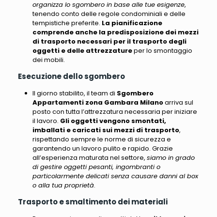
organizza lo sgombero in base alle tue esigenze
,
tenendo conto delle regole condominiali e delle
tempistiche preferite.
La pianificazione
comprende anche la predisposizione dei mezzi
di trasporto necessari per il trasporto degli
oggetti e delle attrezzature
per lo smontaggio
dei mobili.
Esecuzione dello sgombero
Il giorno stabilito, il team di
Sgombero
Appartamenti zona Gambara Milano
arriva sul
posto con tutta l’attrezzatura necessaria per iniziare
il lavoro.
Gli oggetti vengono smontati,
imballati e caricati sui mezzi di trasporto
,
rispettando sempre le norme di sicurezza e
garantendo un lavoro pulito e rapido. Grazie
all’esperienza maturata nel settore,
siamo in grado
di gestire oggetti pesanti, ingombranti o
particolarmente delicati senza causare danni al box
o alla tua proprietà
.
Trasporto e smaltimento dei materiali