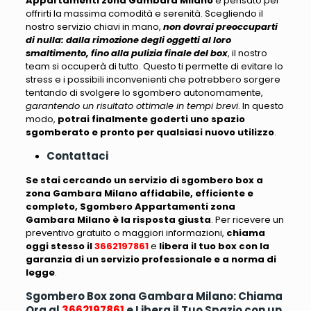
Appartamenti zona Gambara Milano
è pensato per
offrirti la massima comodità e serenità
. Scegliendo il
nostro servizio chiavi in mano,
non dovrai preoccuparti
di nulla: dalla rimozione degli oggetti al loro
smaltimento, fino alla pulizia finale del box
, il nostro
team si occuperà di tutto. Questo ti permette di evitare lo
stress e i possibili inconvenienti che potrebbero sorgere
tentando di svolgere lo sgombero autonomamente,
garantendo un risultato ottimale in tempi brevi
. In questo
modo,
potrai finalmente goderti uno spazio
sgomberato e pronto per qualsiasi nuovo utilizzo
.
Contattaci
Se stai cercando un servizio di sgombero box a
zona Gambara Milano affidabile, efficiente e
completo, Sgombero Appartamenti zona
Gambara Milano è la risposta giusta
. Per ricevere un
preventivo gratuito o maggiori informazioni,
chiama
oggi stesso il
3662197861
e
libera il tuo box con la
garanzia di un servizio professionale e a norma di
legge
.
Sgombero Box zona Gambara Milano: Chiama
Ora al
3662197861
e Libera il Tuo Spazio con un