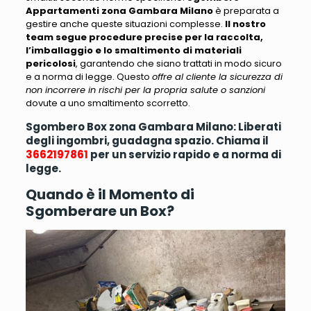
Appartamenti zona Gambara Milano
è preparata a
gestire anche queste situazioni complesse.
Il nostro
team segue procedure precise per la raccolta,
l’imballaggio e lo smaltimento di materiali
pericolosi
, garantendo che siano trattati in modo sicuro
e a norma di legge. Questo
offre al cliente la sicurezza di
non incorrere in rischi per la propria salute o sanzioni
dovute a uno smaltimento scorretto.
Sgombero Box zona Gambara Milano: Liberati
degli ingombri, guadagna spazio. Chiama il
3662197861
per un servizio rapido e a norma di
legge.
Quando è il Momento di
Sgomberare un Box?