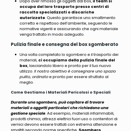
Dopo aver rimosso gli oggetti dal box,
il team si
occupa del loro trasporto presso centri di
raccolta specializzati o discariche
autorizzate
. Questo garantisce uno smaltimento
corretto e rispettoso dell’ambiente,
seguendo le
normative vigenti e assicurando che ogni materiale
venga trattato in modo adeguato
.
Pulizia finale e consegna del box sgomberato
Una volta completato lo sgombero e il trasporto dei
materiali,
ci occupiamo della pulizia finale del
box
, lasciandolo libero e pronto per il tuo nuovo
utilizzo.
Il nostro obiettivo è consegnare uno spazio
pulito, ordinato
e pronto per essere sfruttato al
meglio.
Come Gestiamo i Materiali Pericolosi o Speciali
Durante uno sgombero, può capitare di trovare
materiali o oggetti particolari che richiedono una
gestione speciale
. Ad esempio,
materiali infiammabili,
prodotti chimici, attrezzi elettrici fuori uso o contenitori di
vernici
devono essere trattati con estrema attenzione e
smaltiti secondo norme specifiche.
Sgombero