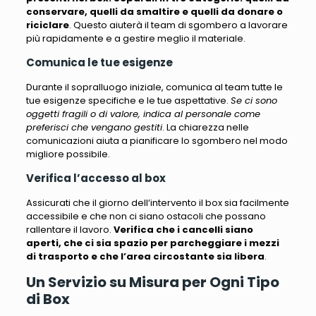
conservare, quelli da smaltire e quelli da donare o
riciclare
. Questo aiuterà il team di sgombero a lavorare
più rapidamente e a gestire meglio il materiale.
Comunica le tue esigenze
Durante il sopralluogo iniziale, comunica al team tutte le
tue esigenze specifiche e le tue aspettative.
Se ci sono
oggetti fragili o di valore, indica al personale come
preferisci che vengano gestiti
. La chiarezza nelle
comunicazioni aiuta a pianificare lo sgombero nel modo
migliore possibile.
Verifica l’accesso al box
Assicurati che il giorno dell’intervento il box sia facilmente
accessibile e che non ci siano ostacoli che possano
rallentare il lavoro.
Verifica che i cancelli siano
aperti, che ci sia spazio per parcheggiare i mezzi
di trasporto e che l’area circostante sia libera
.
Un Servizio su Misura per Ogni Tipo
di Box