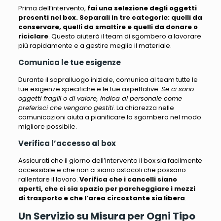
Prima dell’intervento,
fai una selezione degli oggetti
presenti nel box. Separali in tre categorie: quelli da
conservare, quelli da smaltire e quelli da donare o
riciclare
. Questo aiuterà il team di sgombero a lavorare
più rapidamente e a gestire meglio il materiale.
Comunica le tue esigenze
Durante il sopralluogo iniziale, comunica al team tutte le
tue esigenze specifiche e le tue aspettative.
Se ci sono
oggetti fragili o di valore, indica al personale come
preferisci che vengano gestiti
. La chiarezza nelle
comunicazioni aiuta a pianificare lo sgombero nel modo
migliore possibile.
Verifica l’accesso al box
Assicurati che il giorno dell’intervento il box sia facilmente
accessibile e che non ci siano ostacoli che possano
rallentare il lavoro.
Verifica che i cancelli siano
aperti, che ci sia spazio per parcheggiare i mezzi
di trasporto e che l’area circostante sia libera
.
Un Servizio su Misura per Ogni Tipo