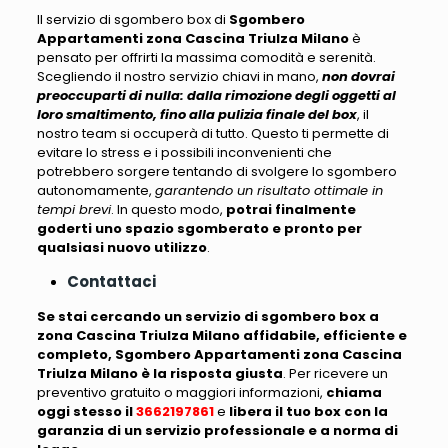
Il servizio di sgombero box di
Sgombero
Appartamenti zona Cascina Triulza Milano
è
pensato per offrirti la massima comodità e serenità
.
Scegliendo il nostro servizio chiavi in mano,
non dovrai
preoccuparti di nulla: dalla rimozione degli oggetti al
loro smaltimento, fino alla pulizia finale del box
, il
nostro team si occuperà di tutto. Questo ti permette di
evitare lo stress e i possibili inconvenienti che
potrebbero sorgere tentando di svolgere lo sgombero
autonomamente,
garantendo un risultato ottimale in
tempi brevi
. In questo modo,
potrai finalmente
goderti uno spazio sgomberato e pronto per
qualsiasi nuovo utilizzo
.
Contattaci
Se stai cercando un servizio di sgombero box a
zona Cascina Triulza Milano affidabile, efficiente e
completo, Sgombero Appartamenti zona Cascina
Triulza Milano è la risposta giusta
. Per ricevere un
preventivo gratuito o maggiori informazioni,
chiama
oggi stesso il
3662197861
e
libera il tuo box con la
garanzia di un servizio professionale e a norma di