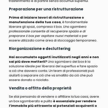
trasferimento e di partire senza accumuli superflui.
Preparazione per una ristrutturazione
Prima di iniziare lavori di ristrutturazione o
manutenzione della tua casa
, è fondamentale
liberare gli spazi, compreso il box.
Uno sgombero
professionale consente di recuperare spazio e di
preparare il box per ospitare nuovi materiali
o per
essere utilizzato come area di stoccaggio temporaneo.
Riorganizzazione e decluttering
Hai accumulato oggetti inutilizzati negli anni e non
sai più dove metterli?
Uno sgombero del box
è la
soluzione ideale per liberarsi del superfluo e fare spazio
a ciò che davvero conta
. Un team di professionisti può
aiutarti a separare ciò che va smaltito da ciò che può
essere donato o riciclato.
Vendita o affitto della proprietà
Se stai pensando di vendere o affittare la tua casa, avere
un box sgomberato e pulito
è essenziale per rendere
l’immobile più attraente ai potenziali acquirenti o