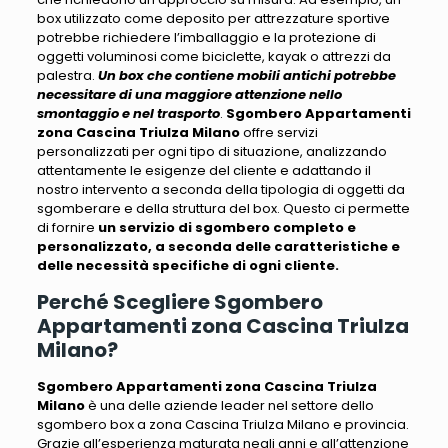
box utilizzato come deposito per attrezzature sportive
potrebbe richiedere l’imballaggio e la protezione di
oggetti voluminosi
come biciclette, kayak o attrezzi da
palestra.
Un box che contiene mobili antichi potrebbe
necessitare di una maggiore attenzione nello
smontaggio e nel trasporto
.
Sgombero Appartamenti
zona Cascina Triulza Milano
offre servizi
personalizzati per ogni tipo di situazione, analizzando
attentamente le esigenze del cliente e adattando
il
nostro intervento a seconda della tipologia di oggetti da
sgomberare e della struttura del box
. Questo ci permette
di fornire
un servizio di sgombero completo e
personalizzato, a seconda delle caratteristiche e
delle necessità specifiche di ogni cliente.
Perché Scegliere Sgombero
Appartamenti zona Cascina Triulza
Milano?
Sgombero Appartamenti zona Cascina Triulza
Milano
è una delle aziende leader nel settore dello
sgombero box a zona Cascina Triulza Milano e provincia.
Grazie all’esperienza maturata negli anni e all’attenzione