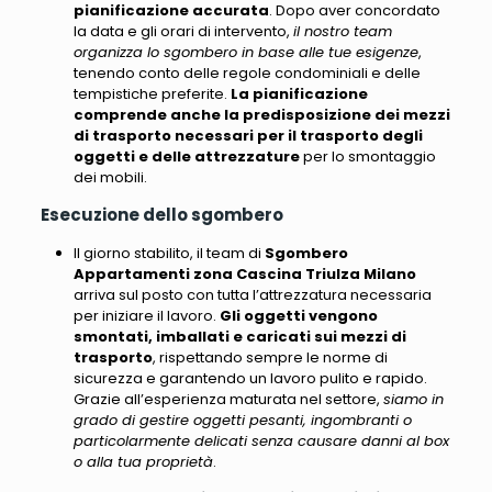
pianificazione accurata
. Dopo aver concordato
la data e gli orari di intervento,
il nostro team
organizza lo sgombero in base alle tue esigenze
,
tenendo conto delle regole condominiali e delle
tempistiche preferite.
La pianificazione
comprende anche la predisposizione dei mezzi
di trasporto necessari per il trasporto degli
oggetti e delle attrezzature
per lo smontaggio
dei mobili.
Esecuzione dello sgombero
Il giorno stabilito, il team di
Sgombero
Appartamenti zona Cascina Triulza Milano
arriva sul posto con tutta l’attrezzatura necessaria
per iniziare il lavoro.
Gli oggetti vengono
smontati, imballati e caricati sui mezzi di
trasporto
, rispettando sempre le norme di
sicurezza e garantendo un lavoro pulito e rapido.
Grazie all’esperienza maturata nel settore,
siamo in
grado di gestire oggetti pesanti, ingombranti o
particolarmente delicati senza causare danni al box
o alla tua proprietà
.