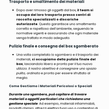
Trasporto e smaltimento dei materiali
Dopo aver rimosso gli oggetti dal box,
il team si
occupa del loro trasporto presso centri di
raccolta specializzati o discariche
autorizzate
. Questo garantisce uno smaltimento
corretto e rispettoso dell’ambiente,
seguendo le
normative vigenti e assicurando che ogni materiale
venga trattato in modo adeguato
.
Pulizia finale e consegna del box sgomberato
Una volta completato lo sgombero e il trasporto dei
materiali,
ci occupiamo della pulizia finale del
box
, lasciandolo libero e pronto per il tuo nuovo
utilizzo.
Il nostro obiettivo è consegnare uno spazio
pulito, ordinato
e pronto per essere sfruttato al
meglio.
Come Gestiamo i Materiali Pericolosi o Speciali
Durante uno sgombero, può capitare di trovare
materiali o oggetti particolari che richiedono una
gestione speciale
. Ad esempio,
materiali infiammabili,
prodotti chimici, attrezzi elettrici fuori uso o contenitori di