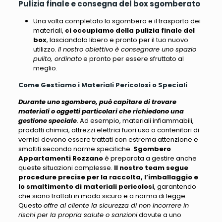
Pulizia finale e consegna del box sgomberato
Una volta completato lo sgombero e il trasporto dei
materiali,
ci occupiamo della pulizia finale del
box
, lasciandolo libero e pronto per il tuo nuovo
utilizzo.
Il nostro obiettivo è consegnare uno spazio
pulito, ordinato
e pronto per essere sfruttato al
meglio.
Come Gestiamo i Materiali Pericolosi o Speciali
Durante uno sgombero, può capitare di trovare
materiali o oggetti particolari che richiedono una
gestione speciale
. Ad esempio,
materiali infiammabili,
prodotti chimici, attrezzi elettrici fuori uso o contenitori di
vernici
devono essere trattati con estrema attenzione e
smaltiti secondo norme specifiche.
Sgombero
Appartamenti Rozzano
è preparata a gestire anche
queste situazioni complesse.
Il nostro team segue
procedure precise per la raccolta, l’imballaggio e
lo smaltimento di materiali pericolosi
, garantendo
che siano trattati in modo sicuro e a norma di legge.
Questo
offre al cliente la sicurezza di non incorrere in
rischi per la propria salute o sanzioni
dovute a uno