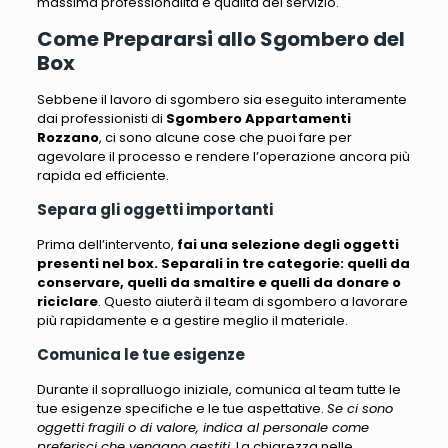
massima professionalità e qualità del servizio.
Come Prepararsi allo Sgombero del
Box
Sebbene il lavoro di sgombero sia eseguito interamente
dai professionisti di
Sgombero Appartamenti
Rozzano
,
ci sono alcune cose che puoi fare per
agevolare il processo e rendere l’operazione ancora più
rapida ed efficiente
.
Separa gli oggetti importanti
Prima dell’intervento,
fai una selezione degli oggetti
presenti nel box. Separali in tre categorie: quelli da
conservare, quelli da smaltire e quelli da donare o
riciclare
. Questo aiuterà il team di sgombero a lavorare
più rapidamente e a gestire meglio il materiale.
Comunica le tue esigenze
Durante il sopralluogo iniziale, comunica al team tutte le
tue esigenze specifiche e le tue aspettative.
Se ci sono
oggetti fragili o di valore, indica al personale come
preferisci che vengano gestiti
. La chiarezza nelle