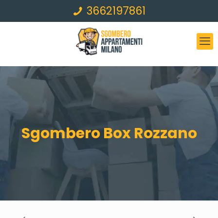
3662197861
Sgombero Box Rozzano