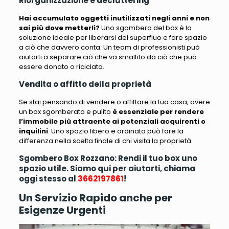
Riorganizzazione e decluttering
Hai accumulato oggetti inutilizzati negli anni e non
sai più dove metterli?
Uno sgombero del box
è la
soluzione ideale per liberarsi del superfluo e fare spazio
a ciò che davvero conta
. Un team di professionisti può
aiutarti a separare ciò che va smaltito da ciò che può
essere donato o riciclato.
Vendita o affitto della proprietà
Se stai pensando di vendere o affittare la tua casa, avere
un box sgomberato e pulito
è essenziale per rendere
l’immobile più attraente ai potenziali acquirenti o
inquilini
. Uno spazio libero e ordinato può fare la
differenza nella scelta finale di chi visita la proprietà.
Sgombero Box Rozzano: Rendi il tuo box uno
spazio utile. Siamo qui per aiutarti, chiama
oggi stesso al
3662197861
!
Un Servizio Rapido anche per
Esigenze Urgenti