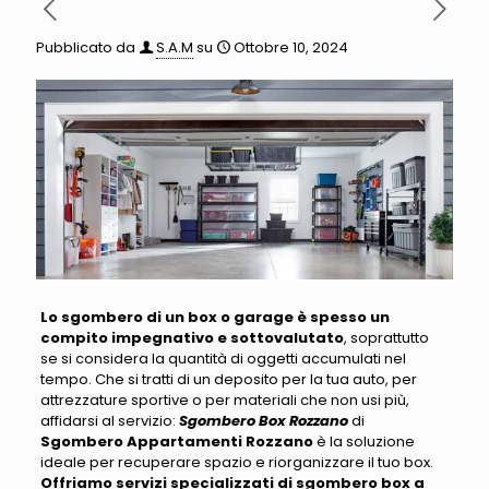
Pubblicato da
S.A.M
su
Ottobre 10, 2024
Lo sgombero di un box o garage è spesso un
compito impegnativo e sottovalutato
, soprattutto
se si considera la quantità di oggetti accumulati nel
tempo
. Che si tratti di un deposito per la tua auto, per
attrezzature sportive o per materiali che non usi più,
affidarsi al servizio:
Sgombero Box Rozzano
di
Sgombero Appartamenti Rozzano
è la soluzione
ideale per recuperare spazio e riorganizzare il tuo box
.
Offriamo servizi specializzati di sgombero box a