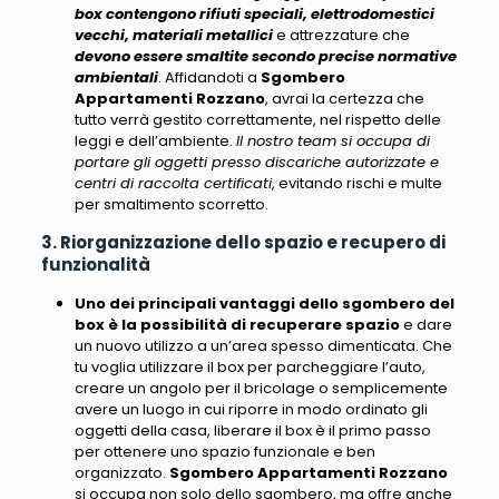
box contengono rifiuti speciali, elettrodomestici
vecchi, materiali metallici
e attrezzature che
devono essere smaltite secondo precise normative
ambientali
. Affidandoti a
Sgombero
Appartamenti Rozzano
, avrai la certezza che
tutto verrà gestito correttamente, nel rispetto delle
leggi e dell’ambiente.
Il nostro team si occupa di
portare gli oggetti presso discariche autorizzate e
centri di raccolta certificati
, evitando rischi e multe
per smaltimento scorretto.
3. Riorganizzazione dello spazio e recupero di
funzionalità
Uno dei principali vantaggi dello sgombero del
box è la possibilità di recuperare spazio
e dare
un nuovo utilizzo a un’area spesso dimenticata. Che
tu voglia utilizzare il box per parcheggiare l’auto,
creare un angolo per il bricolage o semplicemente
avere un luogo in cui riporre in modo ordinato gli
oggetti della casa, liberare il box è il primo passo
per ottenere uno spazio funzionale e ben
organizzato.
Sgombero Appartamenti Rozzano
si occupa non solo dello sgombero, ma offre anche