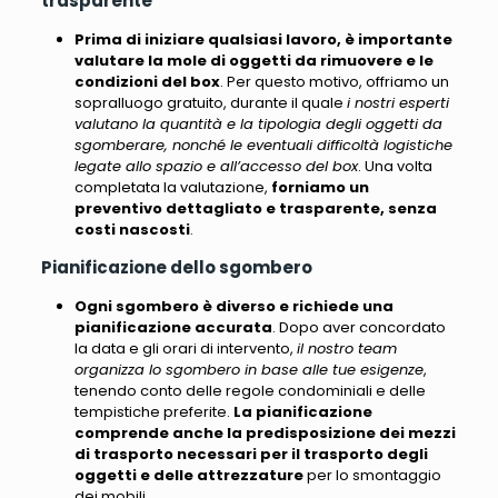
trasparente
Prima di iniziare qualsiasi lavoro, è importante
valutare la mole di oggetti da rimuovere e le
condizioni del box
. Per questo motivo, offriamo un
sopralluogo gratuito, durante il quale
i nostri esperti
valutano la quantità e la tipologia degli oggetti da
sgomberare, nonché le eventuali difficoltà logistiche
legate allo spazio e all’accesso del box
. Una volta
completata la valutazione,
forniamo un
preventivo dettagliato e trasparente, senza
costi nascosti
.
Pianificazione dello sgombero
Ogni sgombero è diverso e richiede una
pianificazione accurata
. Dopo aver concordato
la data e gli orari di intervento,
il nostro team
organizza lo sgombero in base alle tue esigenze
,
tenendo conto delle regole condominiali e delle
tempistiche preferite.
La pianificazione
comprende anche la predisposizione dei mezzi
di trasporto necessari per il trasporto degli
oggetti e delle attrezzature
per lo smontaggio
dei mobili.