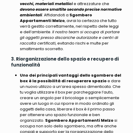
vecchi, materiali metallici
e attrezzature che
devono essere smaltite secondo precise normative
ambientali
. Affidandoti a
Sgombero
Appartamenti Melzo
, avrai la certezza che tutto
verrà gestito correttamente, nel rispetto delle leggi
e dell’ambiente.
Il nostro team si occupa di portare
gli oggetti presso discariche autorizzate e centri di
raccolta certificati
, evitando rischi e multe per
smaltimento scorretto.
3. Riorganizzazione dello spazio e recupero di
funzionalità
Uno dei principali vantaggi dello sgombero del
box è la possibilità di recuperare spazio
e dare
un nuovo utilizzo a un’area spesso dimenticata. Che
tu voglia utilizzare il box per parcheggiare l’auto,
creare un angolo per il bricolage o semplicemente
avere un luogo in cui riporre in modo ordinato gli
oggetti della casa, liberare il box è il primo passo
per ottenere uno spazio funzionale e ben
organizzato.
Sgombero Appartamenti Melzo
si
occupa non solo dello sgombero, ma offre anche
consigli e supporto per la riorganizzazione dello