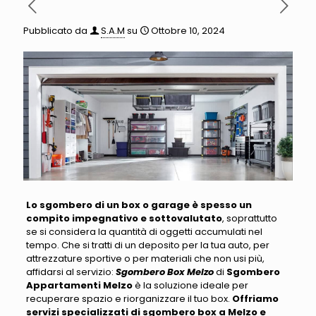
Pubblicato da
S.A.M
su
Ottobre 10, 2024
Lo sgombero di un box o garage è spesso un
compito impegnativo e sottovalutato
, soprattutto
se si considera la quantità di oggetti accumulati nel
tempo
. Che si tratti di un deposito per la tua auto, per
attrezzature sportive o per materiali che non usi più,
affidarsi al servizio:
Sgombero Box Melzo
di
Sgombero
Appartamenti Melzo
è la soluzione ideale per
recuperare spazio e riorganizzare il tuo box
.
Offriamo
servizi specializzati di sgombero box a Melzo e