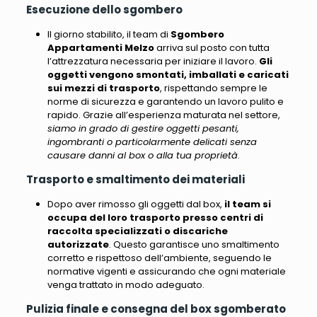
Esecuzione dello sgombero
Il giorno stabilito, il team di
Sgombero
Appartamenti Melzo
arriva sul posto con tutta
l’attrezzatura necessaria per iniziare il lavoro.
Gli
oggetti vengono smontati, imballati e caricati
sui mezzi di trasporto
, rispettando sempre le
norme di sicurezza e garantendo un lavoro pulito e
rapido. Grazie all’esperienza maturata nel settore,
siamo in grado di gestire oggetti pesanti,
ingombranti o particolarmente delicati senza
causare danni al box o alla tua proprietà
.
Trasporto e smaltimento dei materiali
Dopo aver rimosso gli oggetti dal box,
il team si
occupa del loro trasporto presso centri di
raccolta specializzati o discariche
autorizzate
. Questo garantisce uno smaltimento
corretto e rispettoso dell’ambiente,
seguendo le
normative vigenti e assicurando che ogni materiale
venga trattato in modo adeguato
.
Pulizia finale e consegna del box sgomberato