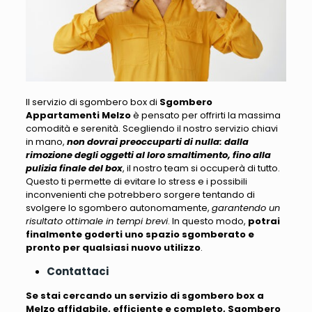
Il servizio di sgombero box di
Sgombero
Appartamenti Melzo
è pensato per offrirti la massima
comodità e serenità
. Scegliendo il nostro servizio chiavi
in mano,
non dovrai preoccuparti di nulla: dalla
rimozione degli oggetti al loro smaltimento, fino alla
pulizia finale del box
, il nostro team si occuperà di tutto.
Questo ti permette di evitare lo stress e i possibili
inconvenienti che potrebbero sorgere tentando di
svolgere lo sgombero autonomamente,
garantendo un
risultato ottimale in tempi brevi
. In questo modo,
potrai
finalmente goderti uno spazio sgomberato e
pronto per qualsiasi nuovo utilizzo
.
Contattaci
Se stai cercando un servizio di sgombero box a
Melzo affidabile, efficiente e completo, Sgombero