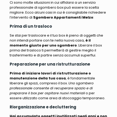
Ci sono molte situazioni in cui affidarsi a un servizio
professionale di sgombero box può essere la scelta
migliore. Ecco alcuni casi in cui è consigliabile richiedere
l’intervento di
Sgombero Appartamenti Melzo
:
Prima di un trasloco
Se stai per traslocare e il tuo box è pieno di oggetti che
non intendi portare con te nella nuova casa
,
è il
momento giusto per uno sgombero
. Liberare il box
prima del trasloco ti permetterà di gestire meglio il
trasferimento e di partire senza accumuli superflui.
Preparazione per una ristrutturazione
Prima di iniziare lavori di ristrutturazione o
manutenzione della tua casa
, è fondamentale
liberare gli spazi, compreso il box.
Uno sgombero
professionale consente di recuperare spazio e di
preparare il box per ospitare nuovi materiali
o per
essere utilizzato come area di stoccaggio temporaneo.
Riorganizzazione e decluttering
Hai accumulato oggetti inutilizzati negli anni e non