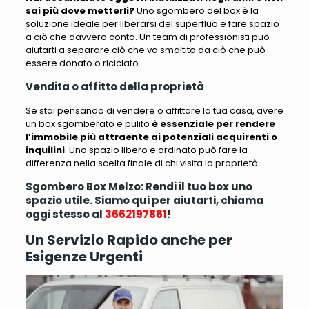
sai più dove metterli?
Uno sgombero del box
è la
soluzione ideale per liberarsi del superfluo e fare spazio
a ciò che davvero conta
. Un team di professionisti può
aiutarti a separare ciò che va smaltito da ciò che può
essere donato o riciclato.
Vendita o affitto della proprietà
Se stai pensando di vendere o affittare la tua casa, avere
un box sgomberato e pulito
è essenziale per rendere
l’immobile più attraente ai potenziali acquirenti o
inquilini
. Uno spazio libero e ordinato può fare la
differenza nella scelta finale di chi visita la proprietà.
Sgombero Box Melzo: Rendi il tuo box uno
spazio utile. Siamo qui per aiutarti, chiama
oggi stesso al
3662197861
!
Un Servizio Rapido anche per
Esigenze Urgenti