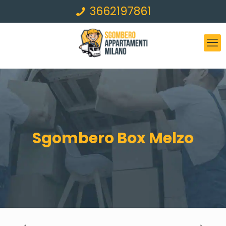
3662197861
Sgombero Box Melzo