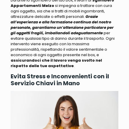
Durante lo sgombero del tuo box, il team di
Sgombero
Appartamenti Melzo
si impegna a trattare con cura
ogni oggetto
, sia che si tratti di mobili ingombranti,
attrezzature delicate o effetti personali.
Grazie
all’esperienza e alla formazione continua del nostro
personale, garantiamo un’attenzione particolare per
gli oggetti fragili, imballandoli adeguatamente
per
evitare qualsiasi tipo di danno durante il trasporto.
Ogni
intervento viene eseguito con la massima
professionalità
, rispettando il valore sentimentale o
economico di ogni oggetto presente nel box, e
assicurandoci che il lavoro venga svolto nel
rispetto delle tue aspettative
.
Evita Stress e Inconvenienti con il
Servizio Chiavi in Mano