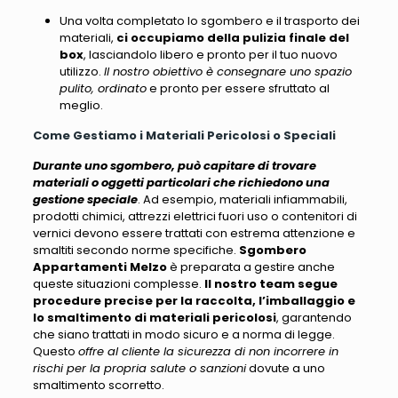
Una volta completato lo sgombero e il trasporto dei
materiali,
ci occupiamo della pulizia finale del
box
, lasciandolo libero e pronto per il tuo nuovo
utilizzo.
Il nostro obiettivo è consegnare uno spazio
pulito, ordinato
e pronto per essere sfruttato al
meglio.
Come Gestiamo i Materiali Pericolosi o Speciali
Durante uno sgombero, può capitare di trovare
materiali o oggetti particolari che richiedono una
gestione speciale
. Ad esempio,
materiali infiammabili,
prodotti chimici, attrezzi elettrici fuori uso o contenitori di
vernici
devono essere trattati con estrema attenzione e
smaltiti secondo norme specifiche.
Sgombero
Appartamenti Melzo
è preparata a gestire anche
queste situazioni complesse.
Il nostro team segue
procedure precise per la raccolta, l’imballaggio e
lo smaltimento di materiali pericolosi
, garantendo
che siano trattati in modo sicuro e a norma di legge.
Questo
offre al cliente la sicurezza di non incorrere in
rischi per la propria salute o sanzioni
dovute a uno
smaltimento scorretto.