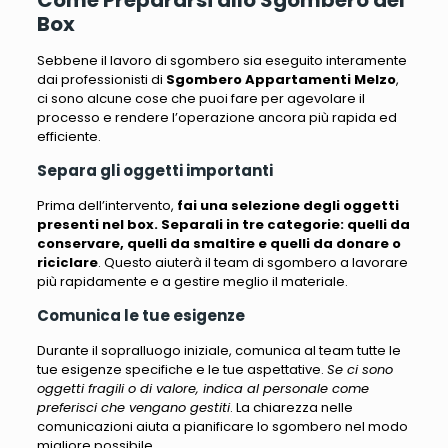
Come Prepararsi allo Sgombero del
Box
Sebbene il lavoro di sgombero sia eseguito interamente
dai professionisti di
Sgombero Appartamenti Melzo
,
ci sono alcune cose che puoi fare per agevolare il
processo e rendere l’operazione ancora più rapida ed
efficiente
.
Separa gli oggetti importanti
Prima dell’intervento,
fai una selezione degli oggetti
presenti nel box. Separali in tre categorie: quelli da
conservare, quelli da smaltire e quelli da donare o
riciclare
. Questo aiuterà il team di sgombero a lavorare
più rapidamente e a gestire meglio il materiale.
Comunica le tue esigenze
Durante il sopralluogo iniziale, comunica al team tutte le
tue esigenze specifiche e le tue aspettative.
Se ci sono
oggetti fragili o di valore, indica al personale come
preferisci che vengano gestiti
. La chiarezza nelle
comunicazioni aiuta a pianificare lo sgombero nel modo
migliore possibile.