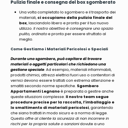
Pulizia finale e consegna del box sgomberato
Una volta completato lo sgombero e il trasporto dei
materiali,
ci occupiamo della pulizia finale del
box
, lasciandolo libero e pronto per il tuo nuovo
utilizzo.
Il nostro obiettivo è consegnare uno spazio
pulito, ordinato
e pronto per essere sfruttato al
meglio.
Come Gestiamo i Materiali Pericolosi o Speciali
Durante uno sgombero, può capitare di trovare
materiali o oggetti particolari che richiedono una
gestione speciale
. Ad esempio,
materiali infiammabili,
prodotti chimici, attrezzi elettrici fuori uso o contenitori di
vernici
devono essere trattati con estrema attenzione e
smaltiti secondo norme specifiche.
Sgombero
Appartamenti Legnano
è preparata a gestire anche
queste situazioni complesse.
Il nostro team segue
procedure precise per la raccolta, l’imballaggio e
lo smaltimento di materiali pericolosi
, garantendo
che siano trattati in modo sicuro e a norma di legge.
Questo
offre al cliente la sicurezza di non incorrere in
rischi per la propria salute o sanzioni
dovute a uno