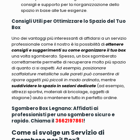
consigli e supporto per la riorganizzazione dello
spazio in base alle tue esigenze.
Consigli Utili per Ottimizzare lo Spazio del Tuo
Box
Uno dei vantaggi più interessanti di affidarsi a un servizio
professionale come il nostro è la possibilità di
ottenere
consigli e suggerimenti su come organizzare il tuo box
una volta sgomberato. Spesso, un box sgomberato
correttamente permette di recuperare molto più spazio
di quanto ci si aspetti.
Ad esempio, posizionare
scaffalature metalliche sulle pareti può consentire di
riporre oggetti più piccoli in modo ordinato
, mentre
suddividere lo spazio in sezioni dedicate
(
ad esempio,
attrezzi sportivi, materiali di bricolage, oggetti di
stagione
) aiuta a mantenere tutto in perfetto ordine.
Sgombero Box Legnano: Affidati ai
professionisti per uno sgombero sicuro e
rapido. Chiama il
3662197861
!
Come si svolge un Servizio di
Sgombero per il Box?