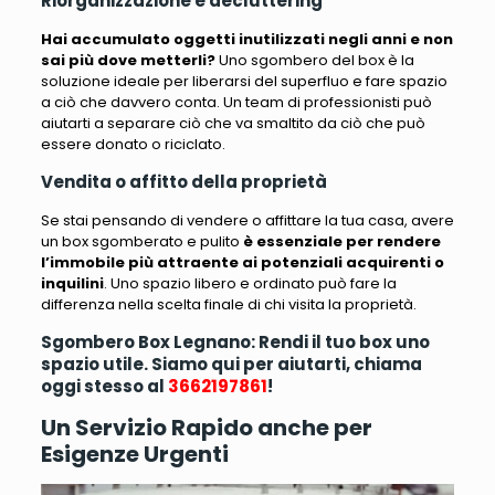
Riorganizzazione e decluttering
Hai accumulato oggetti inutilizzati negli anni e non
sai più dove metterli?
Uno sgombero del box
è la
soluzione ideale per liberarsi del superfluo e fare spazio
a ciò che davvero conta
. Un team di professionisti può
aiutarti a separare ciò che va smaltito da ciò che può
essere donato o riciclato.
Vendita o affitto della proprietà
Se stai pensando di vendere o affittare la tua casa, avere
un box sgomberato e pulito
è essenziale per rendere
l’immobile più attraente ai potenziali acquirenti o
inquilini
. Uno spazio libero e ordinato può fare la
differenza nella scelta finale di chi visita la proprietà.
Sgombero Box Legnano: Rendi il tuo box uno
spazio utile. Siamo qui per aiutarti, chiama
oggi stesso al
3662197861
!
Un Servizio Rapido anche per
Esigenze Urgenti