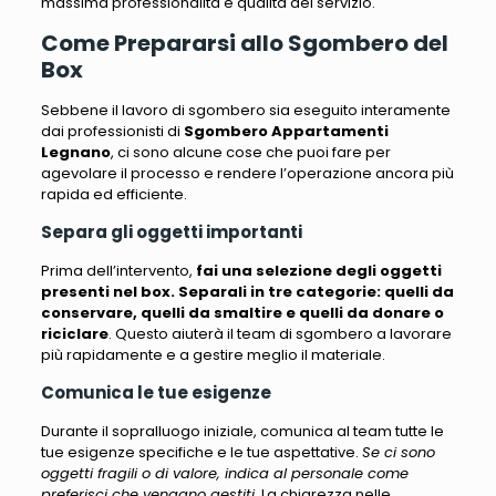
massima professionalità e qualità del servizio.
Come Prepararsi allo Sgombero del
Box
Sebbene il lavoro di sgombero sia eseguito interamente
dai professionisti di
Sgombero Appartamenti
Legnano
,
ci sono alcune cose che puoi fare per
agevolare il processo e rendere l’operazione ancora più
rapida ed efficiente
.
Separa gli oggetti importanti
Prima dell’intervento,
fai una selezione degli oggetti
presenti nel box. Separali in tre categorie: quelli da
conservare, quelli da smaltire e quelli da donare o
riciclare
. Questo aiuterà il team di sgombero a lavorare
più rapidamente e a gestire meglio il materiale.
Comunica le tue esigenze
Durante il sopralluogo iniziale, comunica al team tutte le
tue esigenze specifiche e le tue aspettative.
Se ci sono
oggetti fragili o di valore, indica al personale come
preferisci che vengano gestiti
. La chiarezza nelle