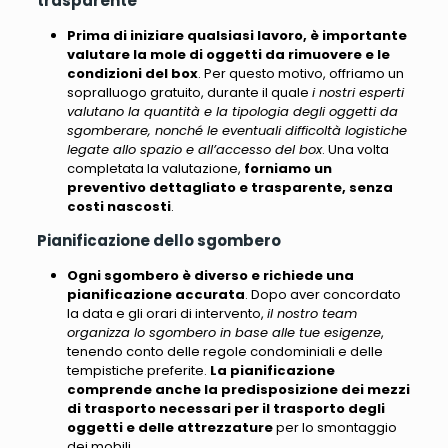
trasparente
Prima di iniziare qualsiasi lavoro, è importante
valutare la mole di oggetti da rimuovere e le
condizioni del box
. Per questo motivo, offriamo un
sopralluogo gratuito, durante il quale
i nostri esperti
valutano la quantità e la tipologia degli oggetti da
sgomberare, nonché le eventuali difficoltà logistiche
legate allo spazio e all’accesso del box
. Una volta
completata la valutazione,
forniamo un
preventivo dettagliato e trasparente, senza
costi nascosti
.
Pianificazione dello sgombero
Ogni sgombero è diverso e richiede una
pianificazione accurata
. Dopo aver concordato
la data e gli orari di intervento,
il nostro team
organizza lo sgombero in base alle tue esigenze
,
tenendo conto delle regole condominiali e delle
tempistiche preferite.
La pianificazione
comprende anche la predisposizione dei mezzi
di trasporto necessari per il trasporto degli
oggetti e delle attrezzature
per lo smontaggio
dei mobili.