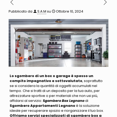
Pubblicato da
S.A.M
su
Ottobre 10, 2024
Lo sgombero di un box o garage è spesso un
compito impegnativo e sottovalutato
, soprattutto
se si considera la quantità di oggetti accumulati nel
tempo
. Che si tratti di un deposito per la tua auto, per
attrezzature sportive o per materiali che non usi più,
affidarsi al servizio:
Sgombero Box Legnano
di
Sgombero Appartamenti Legnano
è la soluzione
ideale per recuperare spazio e riorganizzare il tuo box
.
Offriamo servizi specializzati di sgombero box a