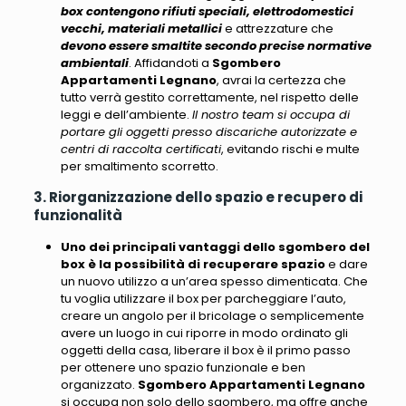
box contengono rifiuti speciali, elettrodomestici
vecchi, materiali metallici
e attrezzature che
devono essere smaltite secondo precise normative
ambientali
. Affidandoti a
Sgombero
Appartamenti Legnano
, avrai la certezza che
tutto verrà gestito correttamente, nel rispetto delle
leggi e dell’ambiente.
Il nostro team si occupa di
portare gli oggetti presso discariche autorizzate e
centri di raccolta certificati
, evitando rischi e multe
per smaltimento scorretto.
3. Riorganizzazione dello spazio e recupero di
funzionalità
Uno dei principali vantaggi dello sgombero del
box è la possibilità di recuperare spazio
e dare
un nuovo utilizzo a un’area spesso dimenticata. Che
tu voglia utilizzare il box per parcheggiare l’auto,
creare un angolo per il bricolage o semplicemente
avere un luogo in cui riporre in modo ordinato gli
oggetti della casa, liberare il box è il primo passo
per ottenere uno spazio funzionale e ben
organizzato.
Sgombero Appartamenti Legnano
si occupa non solo dello sgombero, ma offre anche