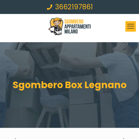
3662197861
Sgombero Box Legnano