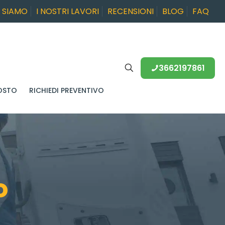
I SIAMO
I NOSTRI LAVORI
RECENSIONI
BLOG
FAQ
3662197861
OSTO
RICHIEDI PREVENTIVO
o