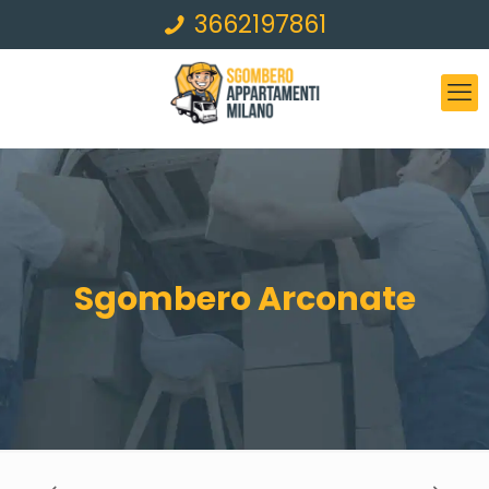
3662197861
Sgombero Arconate