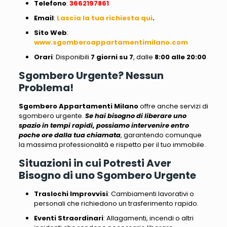
Telefono
:
3662197861
Email
:
Lascia la tua richiesta qui
.
Sito
Web
:
www.sgomberoappartamentimilano.com
Orari
: Disponibili
7 giorni su 7
, dalle
8:00 alle 20:00
Sgombero Urgente? Nessun
Problema!
Sgombero Appartamenti Milano
offre anche servizi di
sgombero urgente.
Se hai bisogno di liberare uno
spazio in tempi rapidi, possiamo intervenire entro
poche ore dalla tua chiamata
, garantendo comunque
la massima professionalità e rispetto per il tuo immobile.
Situazioni in cui Potresti Aver
Bisogno di uno Sgombero Urgente
Traslochi Improvvisi
: Cambiamenti lavorativi o
personali che richiedono un trasferimento rapido.
Eventi Straordinari
: Allagamenti, incendi o altri