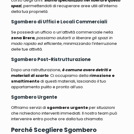
corso degli anni.
Siamo specializzati nel liberare questi
spazi
, permettendoti di recuperare aree utili all’interno
della tua proprietà.
Sgombero di Uffici e Locali Commerciali
Se possiedi un ufficio o un’attività commerciale nella
zona Brera
,
possiamo aiutarti a liberare gli spazi in
modo rapido ed efficiente
, minimizzando l’interruzione
delle tue attività.
Sgombero Post-Ristrutturazione
Dopo una ristrutturazione,
è comune avere detriti e
materiali di scarto
. Ci occupiamo della
rimozione e
smaltimento
di questi materiali, lasciando il tuo
appartamento pulito e pronto all’uso.
Sgombero Urgente
Offriamo servizi di
sgombero urgente
per situazioni
che richiedono interventi immediati
. Il nostro team può
intervenire entro poche ore dalla tua chiamata.
Perché Scegliere Sgombero