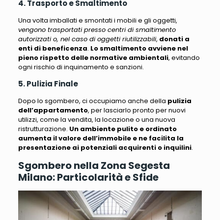
4. Trasporto e Smaltimento
Una volta imballati e smontati i mobili e gli oggetti,
vengono trasportati presso centri di smaltimento
autorizzati o, nel caso di oggetti riutilizzabili
,
donati a
enti di beneficenza
.
Lo smaltimento avviene nel
pieno rispetto delle normative ambientali
, evitando
ogni rischio di inquinamento e sanzioni.
5. Pulizia Finale
Dopo lo sgombero, ci occupiamo anche della
pulizia
dell’appartamento
, per lasciarlo pronto per nuovi
utilizzi, come la vendita, la locazione o una nuova
ristrutturazione.
Un ambiente pulito e ordinato
aumenta il valore dell’immobile e ne facilita la
presentazione ai potenziali acquirenti o inquilini
.
Sgombero nella Zona Segesta
Milano: Particolarità e Sfide