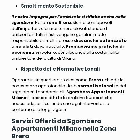
Smaltimento Sostenibile
Il nostro impegno per l’ambiente si riflette anche nello
sgombero
. Nella
zona Brera
, siamo consapevoli
dell’importanza di mantenere elevati standard
ambientali.
Tutti i rifiuti vengono gestiti in modo
responsabile e smaltiti presso
discariche autorizzate
o
riciclati
dove possibile.
Promuoviamo pratiche di
economia circolare
, contribuendo alla sostenibilità
ambientale della città di Milano.
Rispetto delle Normative Locali
Operare in un quartiere storico come
Brera
richiede la
conoscenza approfondita delle
normative locali
e dei
regolamenti condominiali.
Sgombero Appartamenti
Milano
si occupa di tutte le pratiche burocratiche
necessarie, assicurando che ogni intervento sia
conforme alle leggi vigenti
.
Servizi Offerti da Sgombero
Appartamenti Milano nella Zona
Brera