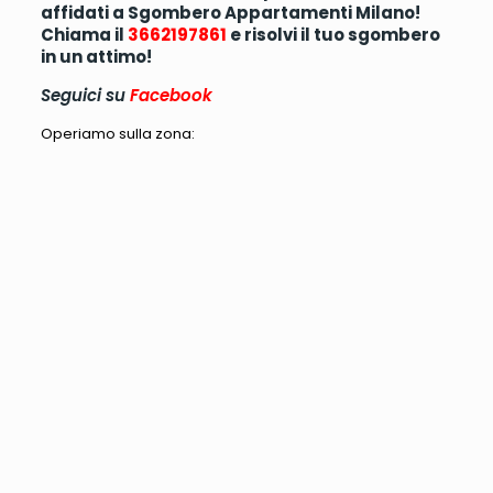
affidati a Sgombero Appartamenti Milano!
Chiama il
3662197861
e risolvi il tuo sgombero
in un attimo!
Seguici su
Facebook
Operiamo sulla zona: