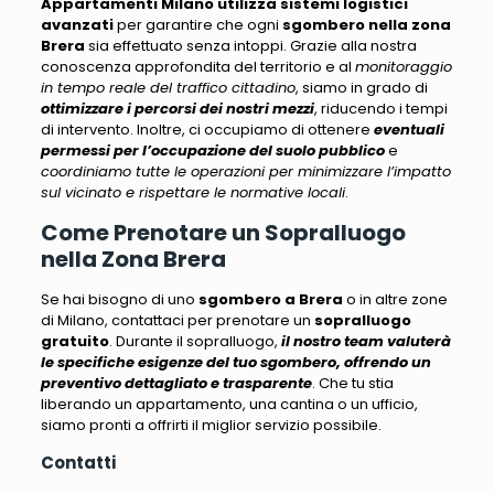
Appartamenti Milano
utilizza sistemi logistici
avanzati
per garantire che ogni
sgombero nella zona
Brera
sia effettuato senza intoppi. Grazie alla nostra
conoscenza approfondita del territorio e al
monitoraggio
in tempo reale del traffico cittadino
, siamo in grado di
ottimizzare i percorsi dei nostri mezzi
, riducendo i tempi
di intervento. Inoltre, ci occupiamo di ottenere
eventuali
permessi per l’occupazione del suolo pubblico
e
coordiniamo tutte le operazioni per minimizzare l’impatto
sul vicinato e rispettare le normative locali
.
Come Prenotare un Sopralluogo
nella Zona Brera
Se hai bisogno di uno
sgombero a Brera
o in altre zone
di Milano, contattaci per prenotare un
sopralluogo
gratuito
. Durante il sopralluogo,
il nostro team valuterà
le specifiche esigenze del tuo sgombero, offrendo un
preventivo dettagliato e trasparente
. Che tu stia
liberando un appartamento, una cantina o un ufficio,
siamo pronti a offrirti il miglior servizio possibile
.
Contatti