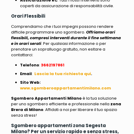
Assicurazione RC
: Tutti i nostri interventi sono
coperti da assicurazione di responsabilità civile.
Orari Flessibili
Comprendiamo che i tuoi impegni possono rendere
difficile programmare uno sgombero.
Offriamo orari
flessibili, compresi interventi durante il fine settimana
e in orari serali
. Per qualsiasi informazione o per
prenotare un sopralluogo gratuito, non esitare a
contattarci:
Telefono
:
3662197861
Email
:
Lascia la tua richiesta qui
.
Sito Web
:
www.sgomberoappartamentimilano.com
Sgombero Appartamenti Milano
è la tua soluzione
per uno sgombero efficiente e professionale nella
zona
Brera di Milano
. Affidati a noi per liberare il tuo spazio
senza stress!
Sgombero appartamenti zona Segesta
Milano? Per un servizio rapido e senza stress,