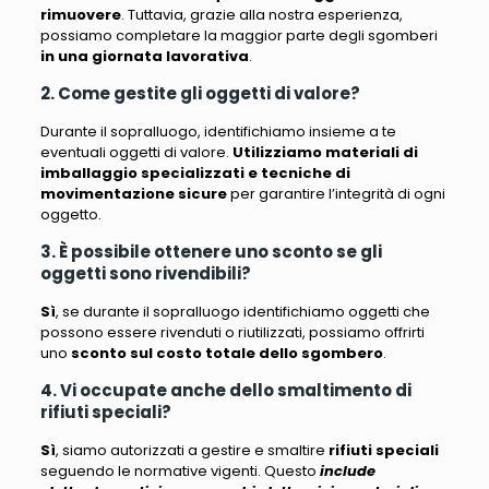
rimuovere
. Tuttavia, grazie alla nostra esperienza,
possiamo completare la maggior parte degli sgomberi
in una giornata lavorativa
.
2. Come gestite gli oggetti di valore?
Durante il sopralluogo, identifichiamo insieme a te
eventuali oggetti di valore
.
Utilizziamo materiali di
imballaggio specializzati e tecniche di
movimentazione sicure
per garantire l’integrità di ogni
oggetto.
3. È possibile ottenere uno sconto se gli
oggetti sono rivendibili?
Sì
, se durante il sopralluogo identifichiamo oggetti che
possono essere rivenduti o riutilizzati, possiamo offrirti
uno
sconto sul costo totale dello sgombero
.
4. Vi occupate anche dello smaltimento di
rifiuti speciali?
Sì
, siamo autorizzati a gestire e smaltire
rifiuti speciali
seguendo le normative vigenti. Questo
include