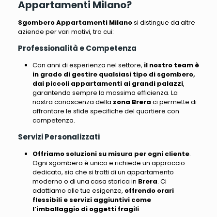
Appartamenti Milano?
Sgombero Appartamenti Milano
si distingue da altre
aziende per vari motivi, tra cui
:
Professionalità e Competenza
Con anni di esperienza nel settore,
il nostro team è
in grado di gestire qualsiasi tipo di sgombero,
dai piccoli appartamenti ai grandi palazzi
,
garantendo sempre la massima efficienza.
La
nostra conoscenza della
zona Brera
ci permette di
affrontare le sfide specifiche del quartiere con
competenza
.
Servizi Personalizzati
Offriamo soluzioni su misura per ogni cliente
.
Ogni sgombero è unico e richiede un approccio
dedicato, sia che si tratti di un appartamento
moderno o di una casa storica in
Brera
.
Ci
adattiamo alle tue esigenze
,
offrendo orari
flessibili e servizi aggiuntivi come
l’imballaggio di oggetti fragili
.