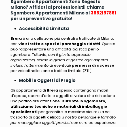
Sgombero Appartamenti Zona Segesta
Milano? Affidati ai professionisti! Chiama
Sgombero Appartamenti Milano al
3662197861
per un preventivo gratuito!
Accessibilità Limitata
Brera
è una delle zone più centrali e trafficate di Milano,
con
vie strette e spazi di parcheggio ridotti
. Questo
può rappresentare una difficoltà logistica per lo
sgombero. Tuttavia,
con il giusto approccio
organizzativo, siamo in grado di gestire ogni aspetto,
incluso l’ottenimento di eventuali
permessi di accesso
per veicoli nelle zone a traffico limitato (ZTL).
Mobili e Oggetti di Pregio
Gli appartamenti di
Brera
spesso contengono mobili
d’epoca
, opere d’arte e oggetti di valore che richiedono
una particolare attenzione.
Durante lo sgombero,
utilizziamo tecniche e materiali di imballaggio
specializzati
per garantire la massima sicurezza nel
trasporto di oggetti delicati.
Il nostro personale è formato
per maneggiare oggetti preziosi
con cura ed esperienza.