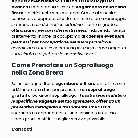
Appartamenti Milano
utilizza sistemi logistici
avanzati
per garantire che ogni
sgombero nella zona
Brera
sia effettuato senza intoppi. Grazie alla nostra
conoscenza approfondita del territorio e al
monitoraggio
in tempo reale del traffico cittadino
, siamo in grado di
ottimizzare i percorsi dei nostri mezzi
, riducendo i tempi
di intervento. Inoltre, ci occupiamo di ottenere
eventuali
permessi per l’occupazione del suolo pubblico
e
coordiniamo tutte le operazioni per minimizzare l’impatto
sul vicinato e rispettare le normative locali
.
Come Prenotare un Sopralluogo
nella Zona Brera
Se hai bisogno di uno
sgombero a Brera
o in altre zone
di Milano, contattaci per prenotare un
sopralluogo
gratuito
. Durante il sopralluogo,
il nostro team valuterà
le specifiche esigenze del tuo sgombero, offrendo un
preventivo dettagliato e trasparente
. Che tu stia
liberando un appartamento, una cantina o un ufficio,
siamo pronti a offrirti il miglior servizio possibile
.
Contatti