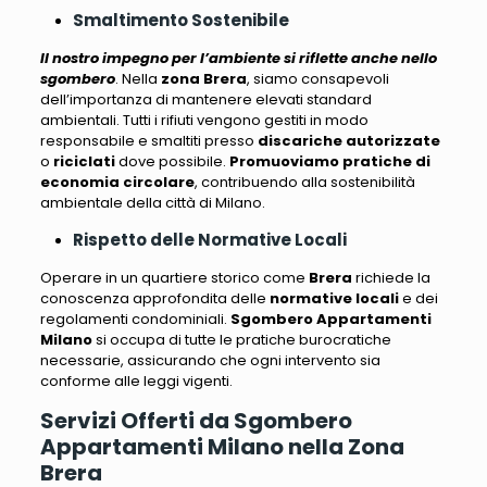
Smaltimento Sostenibile
Il nostro impegno per l’ambiente si riflette anche nello
sgombero
. Nella
zona Brera
, siamo consapevoli
dell’importanza di mantenere elevati standard
ambientali.
Tutti i rifiuti vengono gestiti in modo
responsabile e smaltiti presso
discariche autorizzate
o
riciclati
dove possibile.
Promuoviamo pratiche di
economia circolare
, contribuendo alla sostenibilità
ambientale della città di Milano.
Rispetto delle Normative Locali
Operare in un quartiere storico come
Brera
richiede la
conoscenza approfondita delle
normative locali
e dei
regolamenti condominiali.
Sgombero Appartamenti
Milano
si occupa di tutte le pratiche burocratiche
necessarie, assicurando che ogni intervento sia
conforme alle leggi vigenti
.
Servizi Offerti da Sgombero
Appartamenti Milano nella Zona
Brera