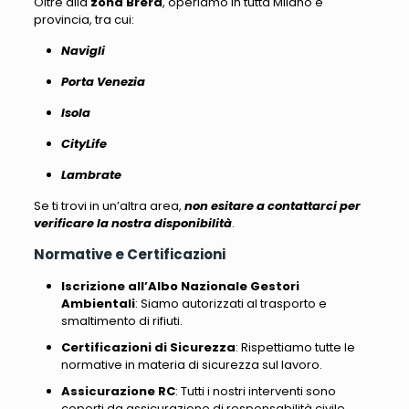
Oltre alla
zona Brera
, operiamo in tutta Milano e
provincia, tra cui
:
Navigli
Porta Venezia
Isola
CityLife
Lambrate
Se ti trovi in un’altra area,
non esitare a contattarci per
verificare la nostra disponibilità
.
Normative e Certificazioni
Iscrizione all’Albo Nazionale Gestori
Ambientali
: Siamo autorizzati al trasporto e
smaltimento di rifiuti.
Certificazioni di Sicurezza
: Rispettiamo tutte le
normative in materia di sicurezza sul lavoro.
Assicurazione RC
: Tutti i nostri interventi sono
coperti da assicurazione di responsabilità civile.