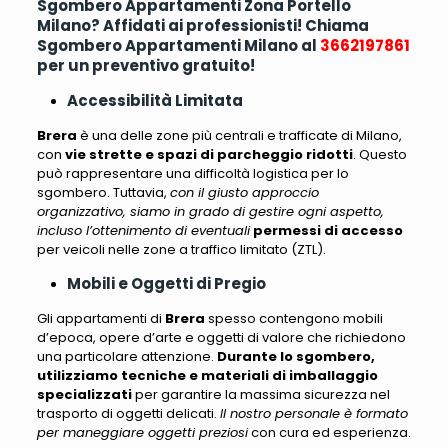
Sgombero Appartamenti Zona Portello
Milano? Affidati ai professionisti! Chiama
Sgombero Appartamenti Milano al
3662197861
per un preventivo gratuito!
Accessibilità Limitata
Brera
è una delle zone più centrali e trafficate di Milano,
con
vie strette e spazi di parcheggio ridotti
. Questo
può rappresentare una difficoltà logistica per lo
sgombero. Tuttavia,
con il giusto approccio
organizzativo, siamo in grado di gestire ogni aspetto,
incluso l’ottenimento di eventuali
permessi di accesso
per veicoli nelle zone a traffico limitato (ZTL).
Mobili e Oggetti di Pregio
Gli appartamenti di
Brera
spesso contengono mobili
d’epoca
, opere d’arte e oggetti di valore che richiedono
una particolare attenzione.
Durante lo sgombero,
utilizziamo tecniche e materiali di imballaggio
specializzati
per garantire la massima sicurezza nel
trasporto di oggetti delicati.
Il nostro personale è formato
per maneggiare oggetti preziosi
con cura ed esperienza.