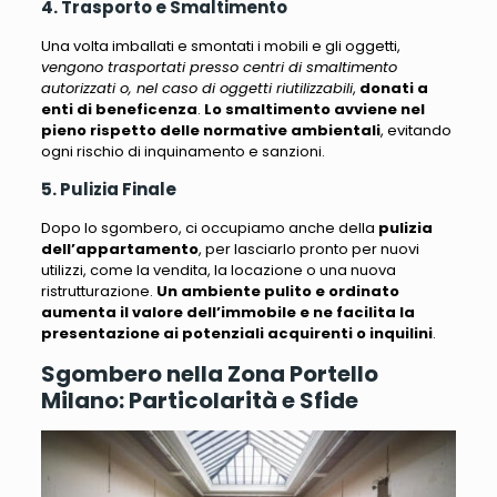
4. Trasporto e Smaltimento
Una volta imballati e smontati i mobili e gli oggetti,
vengono trasportati presso centri di smaltimento
autorizzati o, nel caso di oggetti riutilizzabili
,
donati a
enti di beneficenza
.
Lo smaltimento avviene nel
pieno rispetto delle normative ambientali
, evitando
ogni rischio di inquinamento e sanzioni.
5. Pulizia Finale
Dopo lo sgombero, ci occupiamo anche della
pulizia
dell’appartamento
, per lasciarlo pronto per nuovi
utilizzi, come la vendita, la locazione o una nuova
ristrutturazione.
Un ambiente pulito e ordinato
aumenta il valore dell’immobile e ne facilita la
presentazione ai potenziali acquirenti o inquilini
.
Sgombero nella Zona Portello
Milano: Particolarità e Sfide