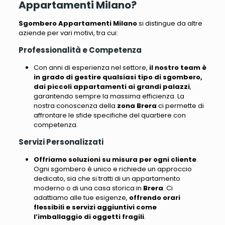
Appartamenti Milano?
Sgombero Appartamenti Milano
si distingue da altre
aziende per vari motivi, tra cui
:
Professionalità e Competenza
Con anni di esperienza nel settore,
il nostro team è
in grado di gestire qualsiasi tipo di sgombero,
dai piccoli appartamenti ai grandi palazzi
,
garantendo sempre la massima efficienza.
La
nostra conoscenza della
zona Brera
ci permette di
affrontare le sfide specifiche del quartiere con
competenza
.
Servizi Personalizzati
Offriamo soluzioni su misura per ogni cliente
.
Ogni sgombero è unico e richiede un approccio
dedicato, sia che si tratti di un appartamento
moderno o di una casa storica in
Brera
.
Ci
adattiamo alle tue esigenze
,
offrendo orari
flessibili e servizi aggiuntivi come
l’imballaggio di oggetti fragili
.