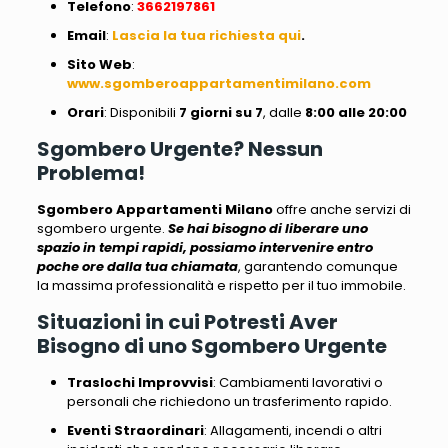
Telefono
:
3662197861
Email
:
Lascia la tua richiesta qui
.
Sito
Web
:
www.sgomberoappartamentimilano.com
Orari
: Disponibili
7 giorni su 7
, dalle
8:00 alle 20:00
Sgombero Urgente? Nessun
Problema!
Sgombero Appartamenti Milano
offre anche servizi di
sgombero urgente.
Se hai bisogno di liberare uno
spazio in tempi rapidi, possiamo intervenire entro
poche ore dalla tua chiamata
, garantendo comunque
la massima professionalità e rispetto per il tuo immobile.
Situazioni in cui Potresti Aver
Bisogno di uno Sgombero Urgente
Traslochi Improvvisi
: Cambiamenti lavorativi o
personali che richiedono un trasferimento rapido.
Eventi Straordinari
: Allagamenti, incendi o altri