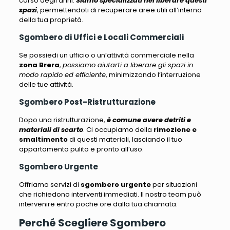
corso degli anni.
Siamo specializzati nel liberare questi
spazi
, permettendoti di recuperare aree utili all’interno
della tua proprietà.
Sgombero di Uffici e Locali Commerciali
Se possiedi un ufficio o un’attività commerciale nella
zona Brera
,
possiamo aiutarti a liberare gli spazi in
modo rapido ed efficiente
, minimizzando l’interruzione
delle tue attività.
Sgombero Post-Ristrutturazione
Dopo una ristrutturazione,
è comune avere detriti e
materiali di scarto
. Ci occupiamo della
rimozione e
smaltimento
di questi materiali, lasciando il tuo
appartamento pulito e pronto all’uso.
Sgombero Urgente
Offriamo servizi di
sgombero urgente
per situazioni
che richiedono interventi immediati
. Il nostro team può
intervenire entro poche ore dalla tua chiamata.
Perché Scegliere Sgombero