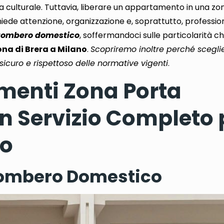
ta culturale.
Tuttavia, liberare un appartamento in una zo
iede attenzione, organizzazione e, soprattutto, profession
gombero domestico
,
soffermandoci sulle particolarità 
ona di Brera a Milano
.
Scopriremo inoltre perché scegl
sicuro e rispettoso delle normative vigenti
.
enti Zona Porta
n Servizio Completo 
io
Sgombero Domestico