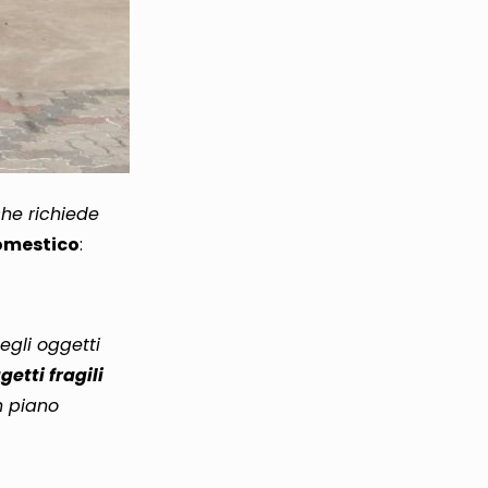
he richiede
domestico
:
egli oggetti
etti fragili
n piano