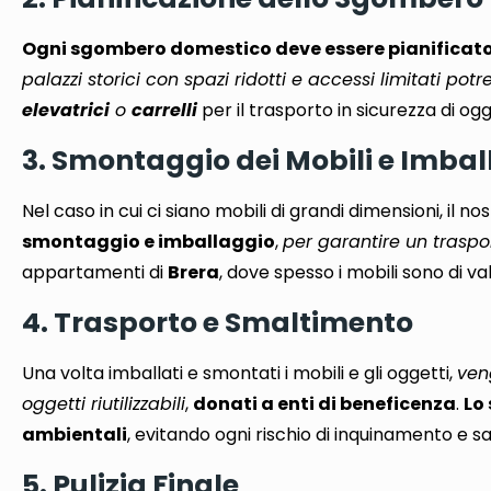
Ogni sgombero domestico deve essere pianificato
palazzi storici con spazi ridotti e accessi limitati potr
elevatrici
o
carrelli
per il trasporto in sicurezza di og
3. Smontaggio dei Mobili e Imba
Nel caso in cui ci siano mobili di grandi dimensioni, il n
smontaggio e imballaggio
,
per garantire un traspo
appartamenti di
Brera
, dove spesso i mobili sono di va
4. Trasporto e Smaltimento
Una volta imballati e smontati i mobili e gli oggetti,
ven
oggetti riutilizzabili
,
donati a enti di beneficenza
.
Lo
ambientali
, evitando ogni rischio di inquinamento e sa
5. Pulizia Finale