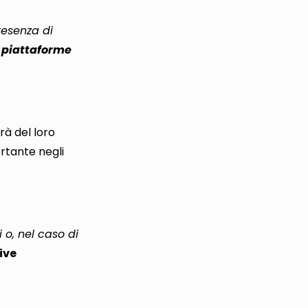
resenza di
e
piattaforme
rà del loro
rtante negli
 o, nel caso di
ive