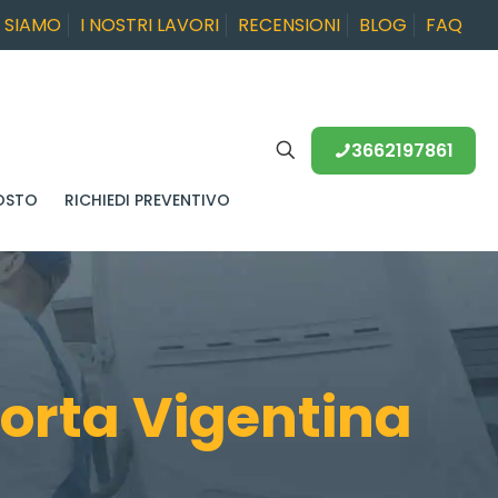
I SIAMO
I NOSTRI LAVORI
RECENSIONI
BLOG
FAQ
3662197861
OSTO
RICHIEDI PREVENTIVO
orta Vigentina