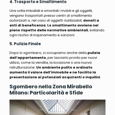
4. Trasporto e Smaltimento
Una volta imballati e smontati i mobili e gli oggetti,
vengono trasportati presso centri di smaltimento
autorizzati o, nel caso di oggetti riutilizzabili
,
donati a
enti di beneficenza
.
Lo smaltimento avviene nel
pieno rispetto delle normative ambientali
, evitando
ogni rischio di inquinamento e sanzioni.
5. Pulizia Finale
Dopo lo sgombero, ci occupiamo anche della
pulizia
dell’appartamento
, per lasciarlo pronto per nuovi
utilizzi, come la vendita, la locazione o una nuova
ristrutturazione.
Un ambiente pulito e ordinato
aumenta il valore dell’immobile e ne facilita la
presentazione ai potenziali acquirenti o inquilini
.
Sgombero nella Zona Mirabello
Milano: Particolarità e Sfide