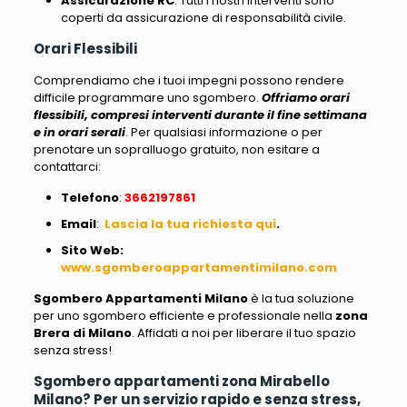
Assicurazione RC
: Tutti i nostri interventi sono
coperti da assicurazione di responsabilità civile.
Orari Flessibili
Comprendiamo che i tuoi impegni possono rendere
difficile programmare uno sgombero.
Offriamo orari
flessibili, compresi interventi durante il fine settimana
e in orari serali
. Per qualsiasi informazione o per
prenotare un sopralluogo gratuito, non esitare a
contattarci:
Telefono
:
3662197861
Email
:
Lascia la tua richiesta qui
.
Sito Web
:
www.sgomberoappartamentimilano.com
Sgombero Appartamenti Milano
è la tua soluzione
per uno sgombero efficiente e professionale nella
zona
Brera di Milano
. Affidati a noi per liberare il tuo spazio
senza stress!
Sgombero appartamenti zona Mirabello
Milano? Per un servizio rapido e senza stress,