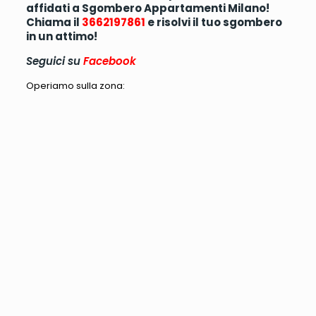
affidati a Sgombero Appartamenti Milano!
Chiama il
3662197861
e risolvi il tuo sgombero
in un attimo!
Seguici su
Facebook
Operiamo sulla zona: