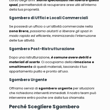
corso degli anni.
Siamo specializzati nel liberare questi
spazi
, permettendoti di recuperare aree utili all’interno
della tua proprietà.
Sgombero di Uffici e Locali Commerciali
Se possiedi un ufficio o un’attività commerciale nella
zona Brera
,
possiamo aiutarti a liberare gli spazi in
modo rapido ed efficiente
, minimizzando l’interruzione
delle tue attività.
Sgombero Post-Ristrutturazione
Dopo una ristrutturazione,
è comune avere detriti e
materiali di scarto
. Ci occupiamo della
rimozione e
smaltimento
di questi materiali, lasciando il tuo
appartamento pulito e pronto all’uso.
Sgombero Urgente
Offriamo servizi di
sgombero urgente
per situazioni
che richiedono interventi immediati
. Il nostro team può
intervenire entro poche ore dalla tua chiamata.
Perché Scegliere Sgombero