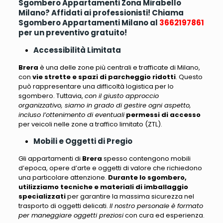
Sgombero Appartamenti Zona Mirabello
Milano? Affidati ai professionisti! Chiama
Sgombero Appartamenti Milano al
3662197861
per un preventivo gratuito!
Accessibilità Limitata
Brera
è una delle zone più centrali e trafficate di Milano,
con
vie strette e spazi di parcheggio ridotti
. Questo
può rappresentare una difficoltà logistica per lo
sgombero. Tuttavia,
con il giusto approccio
organizzativo, siamo in grado di gestire ogni aspetto,
incluso l’ottenimento di eventuali
permessi di accesso
per veicoli nelle zone a traffico limitato (ZTL).
Mobili e Oggetti di Pregio
Gli appartamenti di
Brera
spesso contengono mobili
d’epoca
, opere d’arte e oggetti di valore che richiedono
una particolare attenzione.
Durante lo sgombero,
utilizziamo tecniche e materiali di imballaggio
specializzati
per garantire la massima sicurezza nel
trasporto di oggetti delicati.
Il nostro personale è formato
per maneggiare oggetti preziosi
con cura ed esperienza.