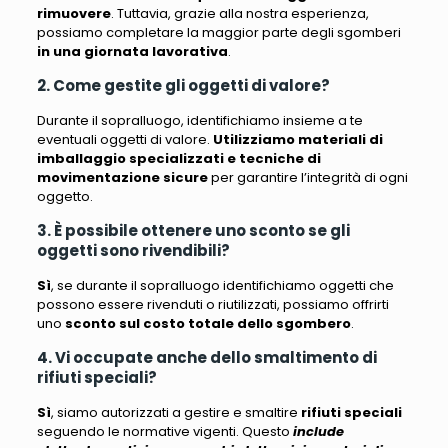
rimuovere
. Tuttavia, grazie alla nostra esperienza,
possiamo completare la maggior parte degli sgomberi
in una giornata lavorativa
.
2. Come gestite gli oggetti di valore?
Durante il sopralluogo, identifichiamo insieme a te
eventuali oggetti di valore
.
Utilizziamo materiali di
imballaggio specializzati e tecniche di
movimentazione sicure
per garantire l’integrità di ogni
oggetto.
3. È possibile ottenere uno sconto se gli
oggetti sono rivendibili?
Sì
, se durante il sopralluogo identifichiamo oggetti che
possono essere rivenduti o riutilizzati, possiamo offrirti
uno
sconto sul costo totale dello sgombero
.
4. Vi occupate anche dello smaltimento di
rifiuti speciali?
Sì
, siamo autorizzati a gestire e smaltire
rifiuti speciali
seguendo le normative vigenti. Questo
include