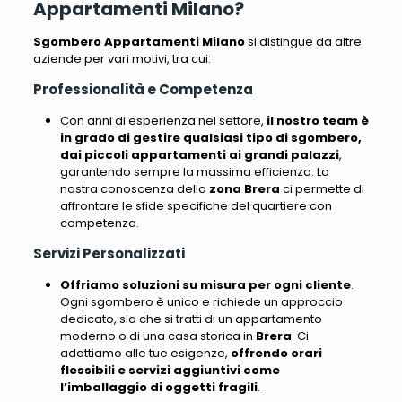
Appartamenti Milano?
Sgombero Appartamenti Milano
si distingue da altre
aziende per vari motivi, tra cui
:
Professionalità e Competenza
Con anni di esperienza nel settore,
il nostro team è
in grado di gestire qualsiasi tipo di sgombero,
dai piccoli appartamenti ai grandi palazzi
,
garantendo sempre la massima efficienza.
La
nostra conoscenza della
zona Brera
ci permette di
affrontare le sfide specifiche del quartiere con
competenza
.
Servizi Personalizzati
Offriamo soluzioni su misura per ogni cliente
.
Ogni sgombero è unico e richiede un approccio
dedicato, sia che si tratti di un appartamento
moderno o di una casa storica in
Brera
.
Ci
adattiamo alle tue esigenze
,
offrendo orari
flessibili e servizi aggiuntivi come
l’imballaggio di oggetti fragili
.