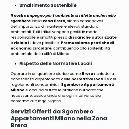
Smaltimento Sostenibile
Il nostro impegno per l’ambiente si riflette anche nello
sgombero
. Nella
zona Brera
, siamo consapevoli
dell’importanza di mantenere elevati standard
ambientali.
Tutti i rifiuti vengono gestiti in modo
responsabile e smaltiti presso
discariche autorizzate
o
riciclati
dove possibile.
Promuoviamo pratiche di
economia circolare
, contribuendo alla sostenibilità
ambientale della città di Milano.
Rispetto delle Normative Locali
Operare in un quartiere storico come
Brera
richiede la
conoscenza approfondita delle
normative locali
e dei
regolamenti condominiali.
Sgombero Appartamenti
Milano
si occupa di tutte le pratiche burocratiche
necessarie, assicurando che ogni intervento sia
conforme alle leggi vigenti
.
Servizi Offerti da Sgombero
Appartamenti Milano nella Zona
Brera