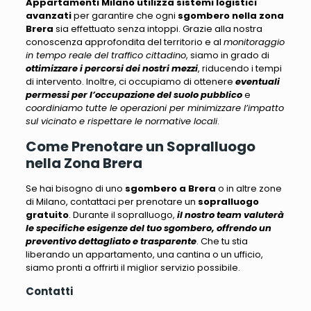
Appartamenti Milano
utilizza sistemi logistici
avanzati
per garantire che ogni
sgombero nella zona
Brera
sia effettuato senza intoppi. Grazie alla nostra
conoscenza approfondita del territorio e al
monitoraggio
in tempo reale del traffico cittadino
, siamo in grado di
ottimizzare i percorsi dei nostri mezzi
, riducendo i tempi
di intervento. Inoltre, ci occupiamo di ottenere
eventuali
permessi per l’occupazione del suolo pubblico
e
coordiniamo tutte le operazioni per minimizzare l’impatto
sul vicinato e rispettare le normative locali
.
Come Prenotare un Sopralluogo
nella Zona Brera
Se hai bisogno di uno
sgombero a Brera
o in altre zone
di Milano, contattaci per prenotare un
sopralluogo
gratuito
. Durante il sopralluogo,
il nostro team valuterà
le specifiche esigenze del tuo sgombero, offrendo un
preventivo dettagliato e trasparente
. Che tu stia
liberando un appartamento, una cantina o un ufficio,
siamo pronti a offrirti il miglior servizio possibile
.
Contatti