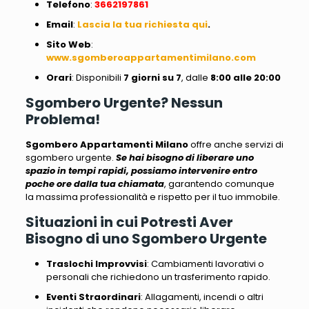
Telefono
:
3662197861
Email
:
Lascia la tua richiesta qui
.
Sito
Web
:
www.sgomberoappartamentimilano.com
Orari
: Disponibili
7 giorni su 7
, dalle
8:00 alle 20:00
Sgombero Urgente? Nessun
Problema!
Sgombero Appartamenti Milano
offre anche servizi di
sgombero urgente.
Se hai bisogno di liberare uno
spazio in tempi rapidi, possiamo intervenire entro
poche ore dalla tua chiamata
, garantendo comunque
la massima professionalità e rispetto per il tuo immobile.
Situazioni in cui Potresti Aver
Bisogno di uno Sgombero Urgente
Traslochi Improvvisi
: Cambiamenti lavorativi o
personali che richiedono un trasferimento rapido.
Eventi Straordinari
: Allagamenti, incendi o altri