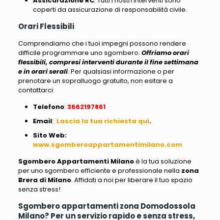
Assicurazione RC
: Tutti i nostri interventi sono
coperti da assicurazione di responsabilità civile.
Orari Flessibili
Comprendiamo che i tuoi impegni possono rendere
difficile programmare uno sgombero.
Offriamo orari
flessibili, compresi interventi durante il fine settimana
e in orari serali
. Per qualsiasi informazione o per
prenotare un sopralluogo gratuito, non esitare a
contattarci:
Telefono
:
3662197861
Email
:
Lascia la tua richiesta qui
.
Sito Web
:
www.sgomberoappartamentimilano.com
Sgombero Appartamenti Milano
è la tua soluzione
per uno sgombero efficiente e professionale nella
zona
Brera di Milano
. Affidati a noi per liberare il tuo spazio
senza stress!
Sgombero appartamenti zona Domodossola
Milano? Per un servizio rapido e senza stress,