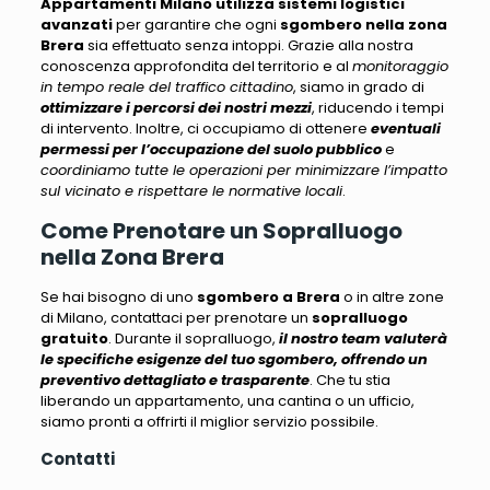
Appartamenti Milano
utilizza sistemi logistici
avanzati
per garantire che ogni
sgombero nella zona
Brera
sia effettuato senza intoppi. Grazie alla nostra
conoscenza approfondita del territorio e al
monitoraggio
in tempo reale del traffico cittadino
, siamo in grado di
ottimizzare i percorsi dei nostri mezzi
, riducendo i tempi
di intervento. Inoltre, ci occupiamo di ottenere
eventuali
permessi per l’occupazione del suolo pubblico
e
coordiniamo tutte le operazioni per minimizzare l’impatto
sul vicinato e rispettare le normative locali
.
Come Prenotare un Sopralluogo
nella Zona Brera
Se hai bisogno di uno
sgombero a Brera
o in altre zone
di Milano, contattaci per prenotare un
sopralluogo
gratuito
. Durante il sopralluogo,
il nostro team valuterà
le specifiche esigenze del tuo sgombero, offrendo un
preventivo dettagliato e trasparente
. Che tu stia
liberando un appartamento, una cantina o un ufficio,
siamo pronti a offrirti il miglior servizio possibile
.
Contatti