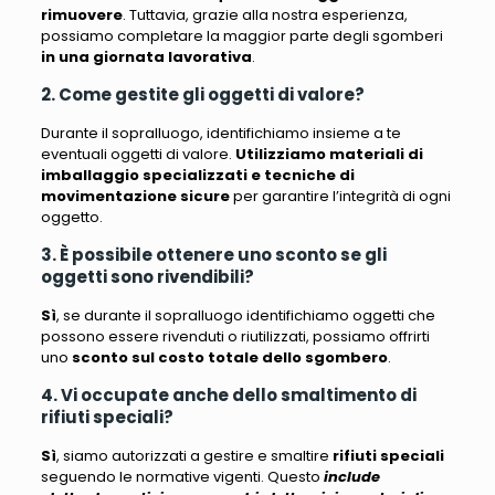
rimuovere
. Tuttavia, grazie alla nostra esperienza,
possiamo completare la maggior parte degli sgomberi
in una giornata lavorativa
.
2. Come gestite gli oggetti di valore?
Durante il sopralluogo, identifichiamo insieme a te
eventuali oggetti di valore
.
Utilizziamo materiali di
imballaggio specializzati e tecniche di
movimentazione sicure
per garantire l’integrità di ogni
oggetto.
3. È possibile ottenere uno sconto se gli
oggetti sono rivendibili?
Sì
, se durante il sopralluogo identifichiamo oggetti che
possono essere rivenduti o riutilizzati, possiamo offrirti
uno
sconto sul costo totale dello sgombero
.
4. Vi occupate anche dello smaltimento di
rifiuti speciali?
Sì
, siamo autorizzati a gestire e smaltire
rifiuti speciali
seguendo le normative vigenti. Questo
include