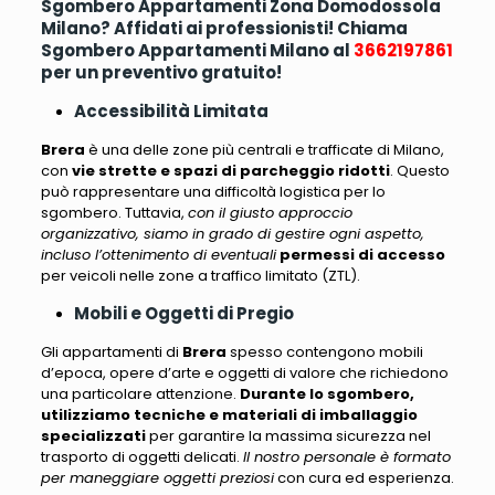
Sgombero Appartamenti Zona Domodossola
Milano? Affidati ai professionisti! Chiama
Sgombero Appartamenti Milano al
3662197861
per un preventivo gratuito!
Accessibilità Limitata
Brera
è una delle zone più centrali e trafficate di Milano,
con
vie strette e spazi di parcheggio ridotti
. Questo
può rappresentare una difficoltà logistica per lo
sgombero. Tuttavia,
con il giusto approccio
organizzativo, siamo in grado di gestire ogni aspetto,
incluso l’ottenimento di eventuali
permessi di accesso
per veicoli nelle zone a traffico limitato (ZTL).
Mobili e Oggetti di Pregio
Gli appartamenti di
Brera
spesso contengono mobili
d’epoca
, opere d’arte e oggetti di valore che richiedono
una particolare attenzione.
Durante lo sgombero,
utilizziamo tecniche e materiali di imballaggio
specializzati
per garantire la massima sicurezza nel
trasporto di oggetti delicati.
Il nostro personale è formato
per maneggiare oggetti preziosi
con cura ed esperienza.