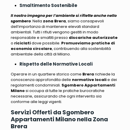
Smaltimento Sostenibile
Il nostro impegno per l’ambiente si riflette anche nello
sgombero
. Nella
zona Brera
, siamo consapevoli
dell’importanza di mantenere elevati standard
ambientali.
Tutti i rifiuti vengono gestiti in modo
responsabile e smaltiti presso
discariche autorizzate
o
riciclati
dove possibile.
Promuoviamo pratiche di
economia circolare
, contribuendo alla sostenibilità
ambientale della città di Milano.
Rispetto delle Normative Locali
Operare in un quartiere storico come
Brera
richiede la
conoscenza approfondita delle
normative locali
e dei
regolamenti condominiali.
Sgombero Appartamenti
Milano
si occupa di tutte le pratiche burocratiche
necessarie, assicurando che ogni intervento sia
conforme alle leggi vigenti
.
Servizi Offerti da Sgombero
Appartamenti Milano nella Zona
Brera