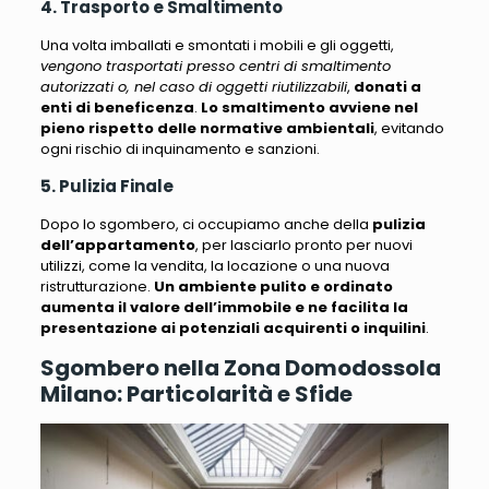
4. Trasporto e Smaltimento
Una volta imballati e smontati i mobili e gli oggetti,
vengono trasportati presso centri di smaltimento
autorizzati o, nel caso di oggetti riutilizzabili
,
donati a
enti di beneficenza
.
Lo smaltimento avviene nel
pieno rispetto delle normative ambientali
, evitando
ogni rischio di inquinamento e sanzioni.
5. Pulizia Finale
Dopo lo sgombero, ci occupiamo anche della
pulizia
dell’appartamento
, per lasciarlo pronto per nuovi
utilizzi, come la vendita, la locazione o una nuova
ristrutturazione.
Un ambiente pulito e ordinato
aumenta il valore dell’immobile e ne facilita la
presentazione ai potenziali acquirenti o inquilini
.
Sgombero nella Zona Domodossola
Milano: Particolarità e Sfide