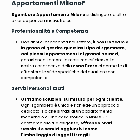
Appartamenti Milano?
Sgombero Appartamenti Milano
si distingue da altre
aziende per vari motivi, tra cui
:
Professionalità e Competenza
Con anni di esperienza nel settore,
il nostro team è
in grado di gestire qualsiasi tipo di sgombero,
dai piccoli appartamenti ai grandi palazzi
,
garantendo sempre la massima efficienza.
La
nostra conoscenza della
zona Brera
ci permette di
affrontare le sfide specifiche del quartiere con
competenza
.
Servizi Personalizzati
Offriamo soluzioni su misura per ogni cliente
.
Ogni sgombero è unico e richiede un approccio
dedicato, sia che si tratti di un appartamento
moderno o di una casa storica in
Brera
.
Ci
adattiamo alle tue esigenze
,
offrendo orari
flessibili e servizi aggiuntivi come
l’imballaggio di oggetti fragili
.