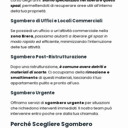
corso degli anni.
Siamo specializzati nel liberare questi
spazi
, permettendoti di recuperare aree utili all’interno
della tua proprietà.
Sgombero di Uffici e Locali Commerciali
Se possiedi un ufficio o un’attività commerciale nella
zona Brera
,
possiamo aiutarti a liberare gli spazi in
modo rapido ed efficiente
, minimizzando l’interruzione
delle tue attività.
Sgombero Post-Ristrutturazione
Dopo una ristrutturazione,
è comune avere detriti e
materiali di scarto
. Ci occupiamo della
rimozione e
smaltimento
di questi materiali, lasciando il tuo
appartamento pulito e pronto all’uso.
Sgombero Urgente
Offriamo servizi di
sgombero urgente
per situazioni
che richiedono interventi immediati
. Il nostro team può
intervenire entro poche ore dalla tua chiamata.
Perché Scegliere Sgombero