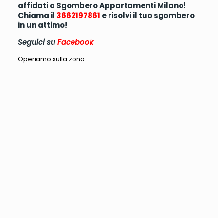
affidati a Sgombero Appartamenti Milano!
Chiama il
3662197861
e risolvi il tuo sgombero
in un attimo!
Seguici su
Facebook
Operiamo sulla zona: