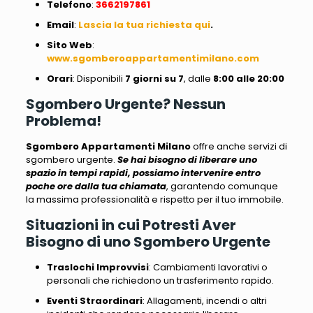
Telefono
:
3662197861
Email
:
Lascia la tua richiesta qui
.
Sito
Web
:
www.sgomberoappartamentimilano.com
Orari
: Disponibili
7 giorni su 7
, dalle
8:00 alle 20:00
Sgombero Urgente? Nessun
Problema!
Sgombero Appartamenti Milano
offre anche servizi di
sgombero urgente.
Se hai bisogno di liberare uno
spazio in tempi rapidi, possiamo intervenire entro
poche ore dalla tua chiamata
, garantendo comunque
la massima professionalità e rispetto per il tuo immobile.
Situazioni in cui Potresti Aver
Bisogno di uno Sgombero Urgente
Traslochi Improvvisi
: Cambiamenti lavorativi o
personali che richiedono un trasferimento rapido.
Eventi Straordinari
: Allagamenti, incendi o altri