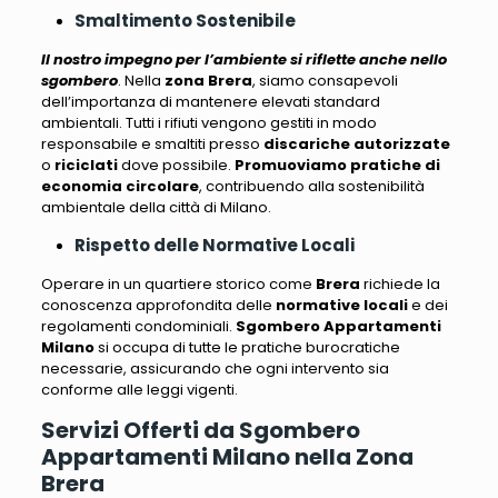
Smaltimento Sostenibile
Il nostro impegno per l’ambiente si riflette anche nello
sgombero
. Nella
zona Brera
, siamo consapevoli
dell’importanza di mantenere elevati standard
ambientali.
Tutti i rifiuti vengono gestiti in modo
responsabile e smaltiti presso
discariche autorizzate
o
riciclati
dove possibile.
Promuoviamo pratiche di
economia circolare
, contribuendo alla sostenibilità
ambientale della città di Milano.
Rispetto delle Normative Locali
Operare in un quartiere storico come
Brera
richiede la
conoscenza approfondita delle
normative locali
e dei
regolamenti condominiali.
Sgombero Appartamenti
Milano
si occupa di tutte le pratiche burocratiche
necessarie, assicurando che ogni intervento sia
conforme alle leggi vigenti
.
Servizi Offerti da Sgombero
Appartamenti Milano nella Zona
Brera