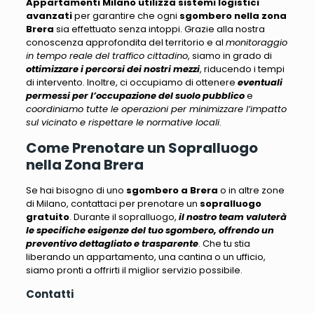
Appartamenti Milano
utilizza sistemi logistici
avanzati
per garantire che ogni
sgombero nella zona
Brera
sia effettuato senza intoppi. Grazie alla nostra
conoscenza approfondita del territorio e al
monitoraggio
in tempo reale del traffico cittadino
, siamo in grado di
ottimizzare i percorsi dei nostri mezzi
, riducendo i tempi
di intervento. Inoltre, ci occupiamo di ottenere
eventuali
permessi per l’occupazione del suolo pubblico
e
coordiniamo tutte le operazioni per minimizzare l’impatto
sul vicinato e rispettare le normative locali
.
Come Prenotare un Sopralluogo
nella Zona Brera
Se hai bisogno di uno
sgombero a Brera
o in altre zone
di Milano, contattaci per prenotare un
sopralluogo
gratuito
. Durante il sopralluogo,
il nostro team valuterà
le specifiche esigenze del tuo sgombero, offrendo un
preventivo dettagliato e trasparente
. Che tu stia
liberando un appartamento, una cantina o un ufficio,
siamo pronti a offrirti il miglior servizio possibile
.
Contatti