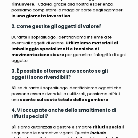
rimuovere
. Tuttavia, grazie alla nostra esperienza,
possiamo completare la maggior parte degli sgomberi
in una giornata lavorativa
.
2. Come gestite gli oggetti di valore?
Durante il sopralluogo, identifichiamo insieme a te
eventuali oggetti di valore
.
Utilizziamo materiali di
imballaggio specializzati e tecniche di
movimentazione sicure
per garantire l’integrità di ogni
oggetto.
3. È possibile ottenere uno sconto se gli
oggetti sono rivendibili?
Sì
, se durante il sopralluogo identifichiamo oggetti che
possono essere rivenduti o riutilizzati, possiamo offrirti
uno
sconto sul costo totale dello sgombero
.
4. Vi occupate anche dello smaltimento di
rifiuti speciali?
Sì
, siamo autorizzati a gestire e smaltire
rifiuti speciali
seguendo le normative vigenti. Questo
include