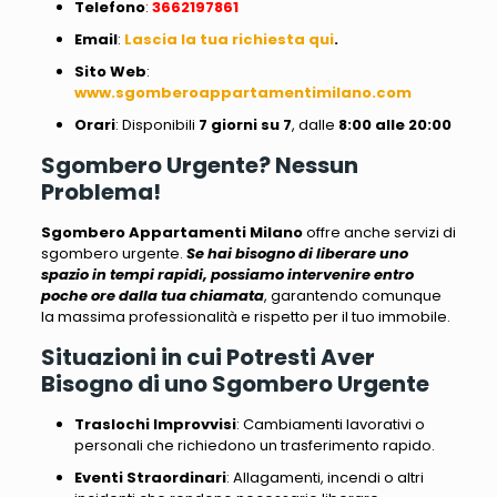
Telefono
:
3662197861
Email
:
Lascia la tua richiesta qui
.
Sito
Web
:
www.sgomberoappartamentimilano.com
Orari
: Disponibili
7 giorni su 7
, dalle
8:00 alle 20:00
Sgombero Urgente? Nessun
Problema!
Sgombero Appartamenti Milano
offre anche servizi di
sgombero urgente.
Se hai bisogno di liberare uno
spazio in tempi rapidi, possiamo intervenire entro
poche ore dalla tua chiamata
, garantendo comunque
la massima professionalità e rispetto per il tuo immobile.
Situazioni in cui Potresti Aver
Bisogno di uno Sgombero Urgente
Traslochi Improvvisi
: Cambiamenti lavorativi o
personali che richiedono un trasferimento rapido.
Eventi Straordinari
: Allagamenti, incendi o altri