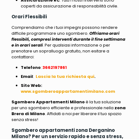
Assicurazione RC
: Tutti i nostri interventi sono
coperti da assicurazione di responsabilità civile.
Orari Flessibili
Comprendiamo che i tuoi impegni possono rendere
difficile programmare uno sgombero.
Offriamo orari
flessibili, compresi interventi durante il fine settimana
e in orari serali
. Per qualsiasi informazione o per
prenotare un sopralluogo gratuito, non esitare a
contattarci:
Telefono
:
3662197861
Email
:
Lascia la tua richiesta qui
.
Sito Web
:
www.sgomberoappartamentimilano.com
Sgombero Appartamenti Milano
è la tua soluzione
per uno sgombero efficiente e professionale nella
zona
Brera di Milano
. Affidati a noi per liberare il tuo spazio
senza stress!
Sgombero appartamenti zona Derganino
Milano? Per un servizio rapido e senza stress,