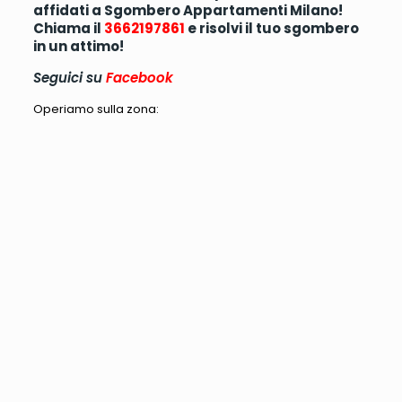
affidati a Sgombero Appartamenti Milano!
Chiama il
3662197861
e risolvi il tuo sgombero
in un attimo!
Seguici su
Facebook
Operiamo sulla zona: