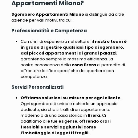
Appartamenti Milano?
Sgombero Appartamenti Milano
si distingue da altre
aziende per vari motivi, tra cui
:
Professionalità e Competenza
Con anni di esperienza nel settore,
il nostro team è
in grado di gestire qualsiasi tipo di sgombero,
dai piccoli appartamenti ai grandi palazzi
,
garantendo sempre la massima efficienza.
La
nostra conoscenza della
zona Brera
ci permette di
affrontare le sfide specifiche del quartiere con
competenza
.
Servizi Personalizzati
Offriamo soluzioni su misura per ogni cliente
.
Ogni sgombero è unico e richiede un approccio
dedicato, sia che si tratti di un appartamento
moderno o di una casa storica in
Brera
.
Ci
adattiamo alle tue esigenze
,
offrendo orari
flessibili e servizi aggiuntivi come
l’imballaggio di oggetti fragili
.