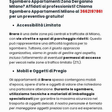
Sgombero Appartamenti Zona Derganino
Milano? Affidati ai professionisti! Chiama
Sgombero Appartamenti Milano al
3662197861
per un preventivo gratuito!
Accessibilità Limitata
Brera
è una delle zone più centrali e trafficate di Milano,
con
vie strette e spazi di parcheggio ridotti
. Questo
può rappresentare una difficoltà logistica per lo
sgombero. Tuttavia,
con il giusto approccio
organizzativo, siamo in grado di gestire ogni aspetto,
incluso l’ottenimento di eventuali
permessi di accesso
per veicoli nelle zone a traffico limitato (ZTL).
Mobili e Oggetti di Pregio
Gli appartamenti di
Brera
spesso contengono mobili
d’epoca
, opere d’arte e oggetti di valore che richiedono
una particolare attenzione.
Durante lo sgombero,
utilizziamo tecniche e materiali di imballaggio
specializzati
per garantire la massima sicurezza nel
trasporto di oggetti delicati.
Il nostro personale è formato
per maneggiare oggetti preziosi
con cura ed esperienza.