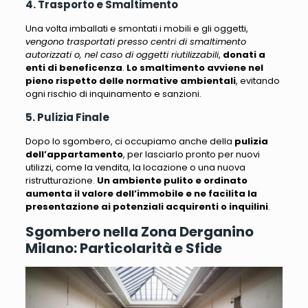
4. Trasporto e Smaltimento
Una volta imballati e smontati i mobili e gli oggetti,
vengono trasportati presso centri di smaltimento
autorizzati o, nel caso di oggetti riutilizzabili
,
donati a
enti di beneficenza
.
Lo smaltimento avviene nel
pieno rispetto delle normative ambientali
, evitando
ogni rischio di inquinamento e sanzioni.
5. Pulizia Finale
Dopo lo sgombero, ci occupiamo anche della
pulizia
dell’appartamento
, per lasciarlo pronto per nuovi
utilizzi, come la vendita, la locazione o una nuova
ristrutturazione.
Un ambiente pulito e ordinato
aumenta il valore dell’immobile e ne facilita la
presentazione ai potenziali acquirenti o inquilini
.
Sgombero nella Zona Derganino
Milano: Particolarità e Sfide