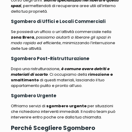
corso degli anni.
Siamo specializzati nel liberare questi
spazi
, permettendoti di recuperare aree utili all’interno
della tua proprietà.
Sgombero di Uffici e Locali Commerciali
Se possiedi un ufficio o un’attività commerciale nella
zona Brera
,
possiamo aiutarti a liberare gli spazi in
modo rapido ed efficiente
, minimizzando l’interruzione
delle tue attività.
Sgombero Post-Ristrutturazione
Dopo una ristrutturazione,
è comune avere detriti e
materiali di scarto
. Ci occupiamo della
rimozione e
smaltimento
di questi materiali, lasciando il tuo
appartamento pulito e pronto all’uso.
Sgombero Urgente
Offriamo servizi di
sgombero urgente
per situazioni
che richiedono interventi immediati
. Il nostro team può
intervenire entro poche ore dalla tua chiamata.
Perché Scegliere Sgombero