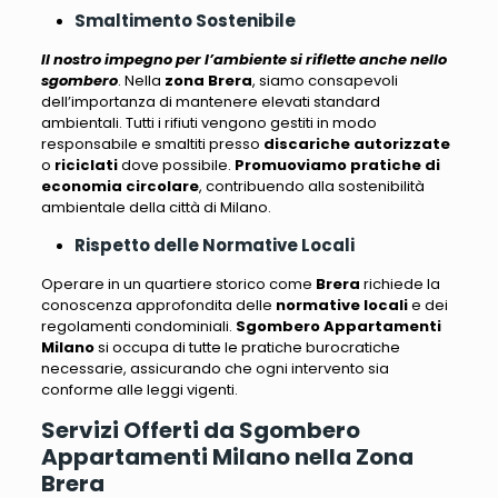
Smaltimento Sostenibile
Il nostro impegno per l’ambiente si riflette anche nello
sgombero
. Nella
zona Brera
, siamo consapevoli
dell’importanza di mantenere elevati standard
ambientali.
Tutti i rifiuti vengono gestiti in modo
responsabile e smaltiti presso
discariche autorizzate
o
riciclati
dove possibile.
Promuoviamo pratiche di
economia circolare
, contribuendo alla sostenibilità
ambientale della città di Milano.
Rispetto delle Normative Locali
Operare in un quartiere storico come
Brera
richiede la
conoscenza approfondita delle
normative locali
e dei
regolamenti condominiali.
Sgombero Appartamenti
Milano
si occupa di tutte le pratiche burocratiche
necessarie, assicurando che ogni intervento sia
conforme alle leggi vigenti
.
Servizi Offerti da Sgombero
Appartamenti Milano nella Zona
Brera