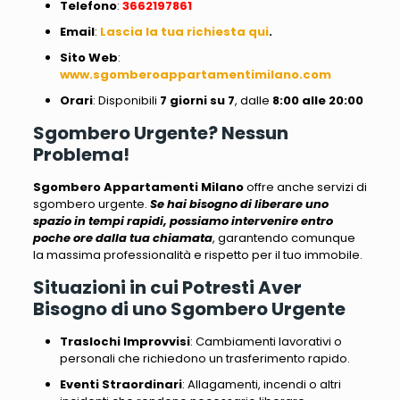
Telefono
:
3662197861
Email
:
Lascia la tua richiesta qui
.
Sito
Web
:
www.sgomberoappartamentimilano.com
Orari
: Disponibili
7 giorni su 7
, dalle
8:00 alle 20:00
Sgombero Urgente? Nessun
Problema!
Sgombero Appartamenti Milano
offre anche servizi di
sgombero urgente.
Se hai bisogno di liberare uno
spazio in tempi rapidi, possiamo intervenire entro
poche ore dalla tua chiamata
, garantendo comunque
la massima professionalità e rispetto per il tuo immobile.
Situazioni in cui Potresti Aver
Bisogno di uno Sgombero Urgente
Traslochi Improvvisi
: Cambiamenti lavorativi o
personali che richiedono un trasferimento rapido.
Eventi Straordinari
: Allagamenti, incendi o altri