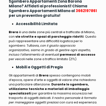
Sgombero Appartamenti Zona Barona
Milano? Affidati ai professionisti! Chiama
Sgombero Appartamenti Milano al
3662197861
per un preventivo gratuito!
Accessibilità Limitata
Brera
è una delle zone più centrali e trafficate di Milano,
con
vie strette e spazi di parcheggio ridotti
. Questo
può rappresentare una difficoltà logistica per lo
sgombero. Tuttavia,
con il giusto approccio
organizzativo, siamo in grado di gestire ogni aspetto,
incluso l’ottenimento di eventuali
permessi di accesso
per veicoli nelle zone a traffico limitato (ZTL).
Mobili e Oggetti di Pregio
Gli appartamenti di
Brera
spesso contengono mobili
d’epoca
, opere d’arte e oggetti di valore che richiedono
una particolare attenzione.
Durante lo sgombero,
utilizziamo tecniche e materiali di imballaggio
specializzati
per garantire la massima sicurezza nel
trasporto di oggetti delicati.
Il nostro personale è formato
per maneggiare oggetti preziosi
con cura ed esperienza.