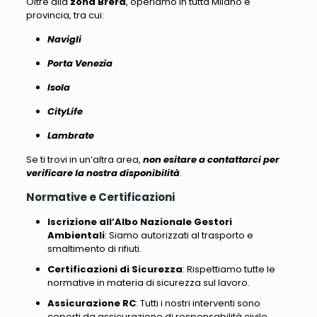
Oltre alla
zona Brera
, operiamo in tutta Milano e
provincia, tra cui
:
Navigli
Porta Venezia
Isola
CityLife
Lambrate
Se ti trovi in un’altra area,
non esitare a contattarci per
verificare la nostra disponibilità
.
Normative e Certificazioni
Iscrizione all’Albo Nazionale Gestori
Ambientali
: Siamo autorizzati al trasporto e
smaltimento di rifiuti.
Certificazioni di Sicurezza
: Rispettiamo tutte le
normative in materia di sicurezza sul lavoro.
Assicurazione RC
: Tutti i nostri interventi sono
coperti da assicurazione di responsabilità civile.