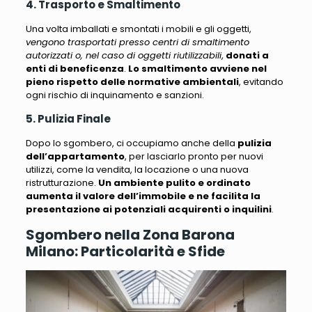
4. Trasporto e Smaltimento
Una volta imballati e smontati i mobili e gli oggetti,
vengono trasportati presso centri di smaltimento
autorizzati o, nel caso di oggetti riutilizzabili
,
donati a
enti di beneficenza
.
Lo smaltimento avviene nel
pieno rispetto delle normative ambientali
, evitando
ogni rischio di inquinamento e sanzioni.
5. Pulizia Finale
Dopo lo sgombero, ci occupiamo anche della
pulizia
dell’appartamento
, per lasciarlo pronto per nuovi
utilizzi, come la vendita, la locazione o una nuova
ristrutturazione.
Un ambiente pulito e ordinato
aumenta il valore dell’immobile e ne facilita la
presentazione ai potenziali acquirenti o inquilini
.
Sgombero nella Zona Barona
Milano: Particolarità e Sfide