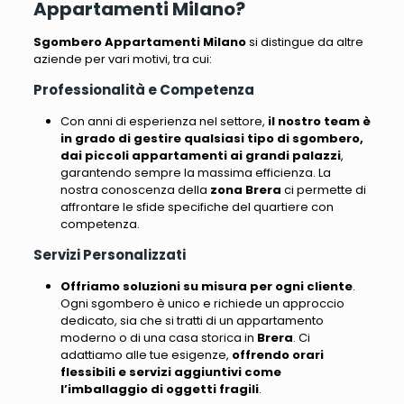
Appartamenti Milano?
Sgombero Appartamenti Milano
si distingue da altre
aziende per vari motivi, tra cui
:
Professionalità e Competenza
Con anni di esperienza nel settore,
il nostro team è
in grado di gestire qualsiasi tipo di sgombero,
dai piccoli appartamenti ai grandi palazzi
,
garantendo sempre la massima efficienza.
La
nostra conoscenza della
zona Brera
ci permette di
affrontare le sfide specifiche del quartiere con
competenza
.
Servizi Personalizzati
Offriamo soluzioni su misura per ogni cliente
.
Ogni sgombero è unico e richiede un approccio
dedicato, sia che si tratti di un appartamento
moderno o di una casa storica in
Brera
.
Ci
adattiamo alle tue esigenze
,
offrendo orari
flessibili e servizi aggiuntivi come
l’imballaggio di oggetti fragili
.