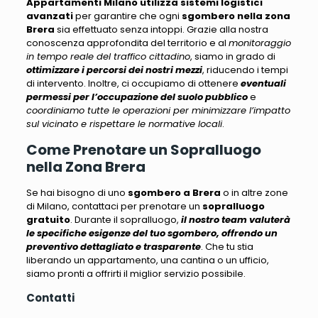
Appartamenti Milano
utilizza sistemi logistici
avanzati
per garantire che ogni
sgombero nella zona
Brera
sia effettuato senza intoppi. Grazie alla nostra
conoscenza approfondita del territorio e al
monitoraggio
in tempo reale del traffico cittadino
, siamo in grado di
ottimizzare i percorsi dei nostri mezzi
, riducendo i tempi
di intervento. Inoltre, ci occupiamo di ottenere
eventuali
permessi per l’occupazione del suolo pubblico
e
coordiniamo tutte le operazioni per minimizzare l’impatto
sul vicinato e rispettare le normative locali
.
Come Prenotare un Sopralluogo
nella Zona Brera
Se hai bisogno di uno
sgombero a Brera
o in altre zone
di Milano, contattaci per prenotare un
sopralluogo
gratuito
. Durante il sopralluogo,
il nostro team valuterà
le specifiche esigenze del tuo sgombero, offrendo un
preventivo dettagliato e trasparente
. Che tu stia
liberando un appartamento, una cantina o un ufficio,
siamo pronti a offrirti il miglior servizio possibile
.
Contatti