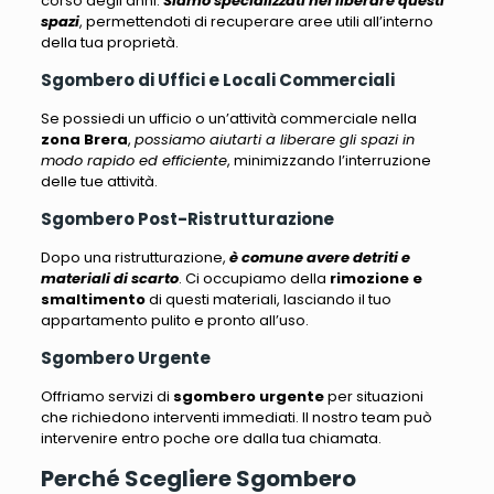
corso degli anni.
Siamo specializzati nel liberare questi
spazi
, permettendoti di recuperare aree utili all’interno
della tua proprietà.
Sgombero di Uffici e Locali Commerciali
Se possiedi un ufficio o un’attività commerciale nella
zona Brera
,
possiamo aiutarti a liberare gli spazi in
modo rapido ed efficiente
, minimizzando l’interruzione
delle tue attività.
Sgombero Post-Ristrutturazione
Dopo una ristrutturazione,
è comune avere detriti e
materiali di scarto
. Ci occupiamo della
rimozione e
smaltimento
di questi materiali, lasciando il tuo
appartamento pulito e pronto all’uso.
Sgombero Urgente
Offriamo servizi di
sgombero urgente
per situazioni
che richiedono interventi immediati
. Il nostro team può
intervenire entro poche ore dalla tua chiamata.
Perché Scegliere Sgombero