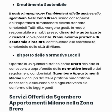
Smaltimento Sostenibile
Il nostro impegno per l’ambiente si riflette anche nello
sgombero
. Nella
zona Brera
, siamo consapevoli
dell’importanza di mantenere elevati standard
ambientali.
Tutti i rifiuti vengono gestiti in modo
responsabile e smaltiti presso
discariche autorizzate
o
riciclati
dove possibile.
Promuoviamo pratiche di
economia circolare
, contribuendo alla sostenibilità
ambientale della città di Milano.
Rispetto delle Normative Locali
Operare in un quartiere storico come
Brera
richiede la
conoscenza approfondita delle
normative locali
e dei
regolamenti condominiali.
Sgombero Appartamenti
Milano
si occupa di tutte le pratiche burocratiche
necessarie, assicurando che ogni intervento sia
conforme alle leggi vigenti
.
Servizi Offerti da Sgombero
Appartamenti Milano nella Zona
Brera