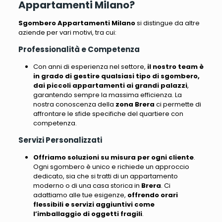
Appartamenti Milano?
Sgombero Appartamenti Milano
si distingue da altre
aziende per vari motivi, tra cui
:
Professionalità e Competenza
Con anni di esperienza nel settore,
il nostro team è
in grado di gestire qualsiasi tipo di sgombero,
dai piccoli appartamenti ai grandi palazzi
,
garantendo sempre la massima efficienza.
La
nostra conoscenza della
zona Brera
ci permette di
affrontare le sfide specifiche del quartiere con
competenza
.
Servizi Personalizzati
Offriamo soluzioni su misura per ogni cliente
.
Ogni sgombero è unico e richiede un approccio
dedicato, sia che si tratti di un appartamento
moderno o di una casa storica in
Brera
.
Ci
adattiamo alle tue esigenze
,
offrendo orari
flessibili e servizi aggiuntivi come
l’imballaggio di oggetti fragili
.