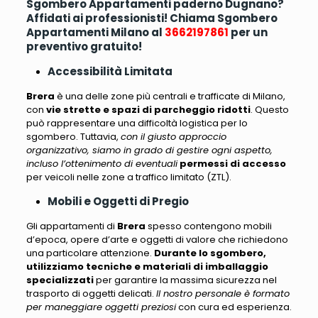
Sgombero Appartamenti paderno Dugnano?
Affidati ai professionisti! Chiama Sgombero
Appartamenti Milano al
3662197861
per un
preventivo gratuito!
Accessibilità Limitata
Brera
è una delle zone più centrali e trafficate di Milano,
con
vie strette e spazi di parcheggio ridotti
. Questo
può rappresentare una difficoltà logistica per lo
sgombero. Tuttavia,
con il giusto approccio
organizzativo, siamo in grado di gestire ogni aspetto,
incluso l’ottenimento di eventuali
permessi di accesso
per veicoli nelle zone a traffico limitato (ZTL).
Mobili e Oggetti di Pregio
Gli appartamenti di
Brera
spesso contengono mobili
d’epoca
, opere d’arte e oggetti di valore che richiedono
una particolare attenzione.
Durante lo sgombero,
utilizziamo tecniche e materiali di imballaggio
specializzati
per garantire la massima sicurezza nel
trasporto di oggetti delicati.
Il nostro personale è formato
per maneggiare oggetti preziosi
con cura ed esperienza.