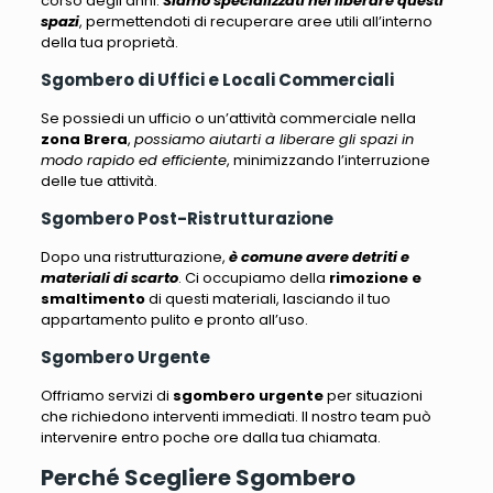
corso degli anni.
Siamo specializzati nel liberare questi
spazi
, permettendoti di recuperare aree utili all’interno
della tua proprietà.
Sgombero di Uffici e Locali Commerciali
Se possiedi un ufficio o un’attività commerciale nella
zona Brera
,
possiamo aiutarti a liberare gli spazi in
modo rapido ed efficiente
, minimizzando l’interruzione
delle tue attività.
Sgombero Post-Ristrutturazione
Dopo una ristrutturazione,
è comune avere detriti e
materiali di scarto
. Ci occupiamo della
rimozione e
smaltimento
di questi materiali, lasciando il tuo
appartamento pulito e pronto all’uso.
Sgombero Urgente
Offriamo servizi di
sgombero urgente
per situazioni
che richiedono interventi immediati
. Il nostro team può
intervenire entro poche ore dalla tua chiamata.
Perché Scegliere Sgombero