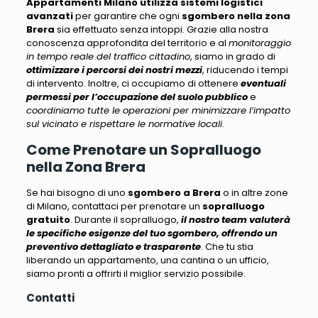
Appartamenti Milano
utilizza sistemi logistici
avanzati
per garantire che ogni
sgombero nella zona
Brera
sia effettuato senza intoppi. Grazie alla nostra
conoscenza approfondita del territorio e al
monitoraggio
in tempo reale del traffico cittadino
, siamo in grado di
ottimizzare i percorsi dei nostri mezzi
, riducendo i tempi
di intervento. Inoltre, ci occupiamo di ottenere
eventuali
permessi per l’occupazione del suolo pubblico
e
coordiniamo tutte le operazioni per minimizzare l’impatto
sul vicinato e rispettare le normative locali
.
Come Prenotare un Sopralluogo
nella Zona Brera
Se hai bisogno di uno
sgombero a Brera
o in altre zone
di Milano, contattaci per prenotare un
sopralluogo
gratuito
. Durante il sopralluogo,
il nostro team valuterà
le specifiche esigenze del tuo sgombero, offrendo un
preventivo dettagliato e trasparente
. Che tu stia
liberando un appartamento, una cantina o un ufficio,
siamo pronti a offrirti il miglior servizio possibile
.
Contatti