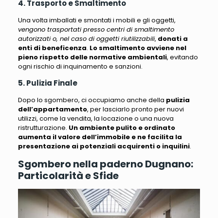
4. Trasporto e Smaltimento
Una volta imballati e smontati i mobili e gli oggetti,
vengono trasportati presso centri di smaltimento
autorizzati o, nel caso di oggetti riutilizzabili
,
donati a
enti di beneficenza
.
Lo smaltimento avviene nel
pieno rispetto delle normative ambientali
, evitando
ogni rischio di inquinamento e sanzioni.
5. Pulizia Finale
Dopo lo sgombero, ci occupiamo anche della
pulizia
dell’appartamento
, per lasciarlo pronto per nuovi
utilizzi, come la vendita, la locazione o una nuova
ristrutturazione.
Un ambiente pulito e ordinato
aumenta il valore dell’immobile e ne facilita la
presentazione ai potenziali acquirenti o inquilini
.
Sgombero nella paderno Dugnano:
Particolarità e Sfide