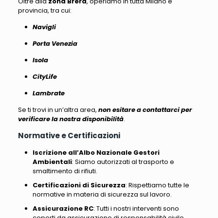
Oltre alla
zona Brera
, operiamo in tutta Milano e
provincia, tra cui
:
Navigli
Porta Venezia
Isola
CityLife
Lambrate
Se ti trovi in un’altra area,
non esitare a contattarci per
verificare la nostra disponibilità
.
Normative e Certificazioni
Iscrizione all’Albo Nazionale Gestori
Ambientali
: Siamo autorizzati al trasporto e
smaltimento di rifiuti.
Certificazioni di Sicurezza
: Rispettiamo tutte le
normative in materia di sicurezza sul lavoro.
Assicurazione RC
: Tutti i nostri interventi sono
coperti da assicurazione di responsabilità civile.