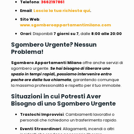
Telefono
:
3662197861
Email
:
Lascia la tua richiesta qui
.
Sito
Web
:
www.sgomberoappartamentimilano.com
Orari
: Disponibili
7 giorni su 7
, dalle
8:00 alle 20:00
Sgombero Urgente? Nessun
Problema!
Sgombero Appartamenti Milano
offre anche servizi di
sgombero urgente.
Se hai bisogno di liberare uno
spazio in tempi rapidi, possiamo intervenire entro
poche ore dalla tua chiamata
, garantendo comunque
la massima professionalità e rispetto per il tuo immobile.
Situazioni in cui Potresti Aver
Bisogno di uno Sgombero Urgente
Traslochi Improvvisi
: Cambiamenti lavorativi o
personali che richiedono un trasferimento rapido.
Eventi Straordinari
: Allagamenti, incendi o altri