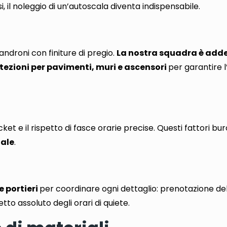
asi, il noleggio di un’autoscala diventa indispensabile.
, androni con finiture di pregio
.
La nostra squadra è add
tezioni per pavimenti, muri e ascensori
per garantire l
ket e il rispetto di fasce orarie
precise. Questi fattori bur
nale
.
 portieri
per coordinare ogni dettaglio:
prenotazione del
tto assoluto degli orari di quiete
.