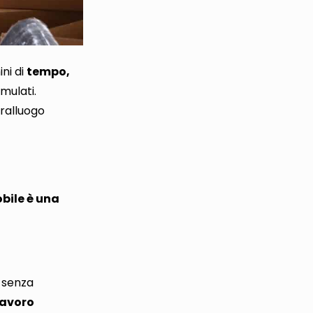
ni di
tempo,
mulati
.
pralluogo
obile è una
 senza
 lavoro