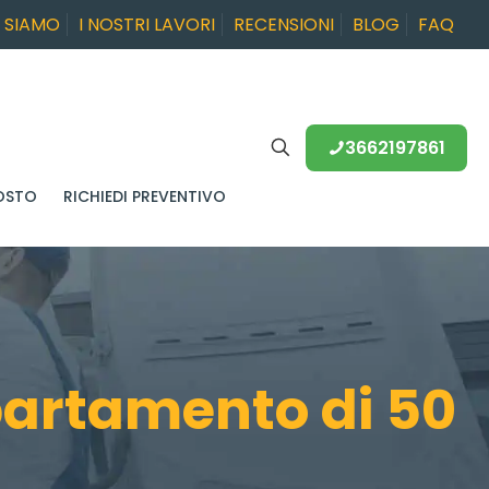
I SIAMO
I NOSTRI LAVORI
RECENSIONI
BLOG
FAQ
3662197861
OSTO
RICHIEDI PREVENTIVO
artamento di 50