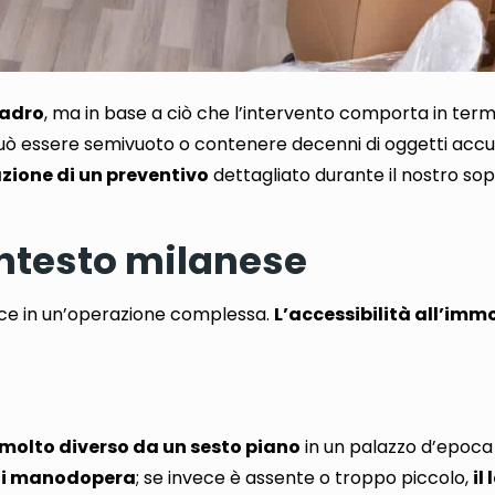
uadro
,
ma in base a ciò che l’intervento comporta in termi
ò essere semivuoto o contenere decenni di oggetti accu
azione di un preventivo
dettagliato durante il nostro so
contesto milanese
lice in un’operazione complessa
.
L’accessibilità all’imm
molto diverso da un sesto piano
in un palazzo d’epoca
 di manodopera
; se invece è assente o troppo piccolo,
il