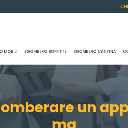
CH
 MOBILI
SGOMBERO SOFFITTE
SGOMBERO CANTINA
C
gomberare un app
mq